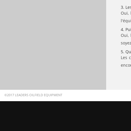
3. Le
Oui, 
l'équ
4. Pu
Oui,
soyez
5. Qu
Les 
encou
©2017 LEADERS OILFIELD EQUIPMENT