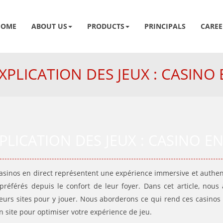
HOME
ABOUT US
PRODUCTS
PRINCIPALS
CAREE
XPLICATION DES JEUX : CASINO 
PLICATION DES JEUX : CASINO EN
asinos en direct représentent une expérience immersive et authenti
préférés depuis le confort de leur foyer. Dans cet article, nous 
eurs sites pour y jouer. Nous aborderons ce qui rend ces casinos 
n site pour optimiser votre expérience de jeu.