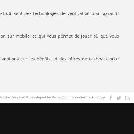
t utilisent des technologies de vérification pour garantir
ation sur mobile, ce qui vous permet de jouer où que vous
promotions sur les dépôts, et des offres de cashback pour