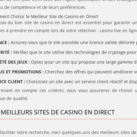
au de compétence et de leurs préférences.
nt Choisir le Meilleur Site de Casino en Direct
oix du bon site de casino en direct est essentiel pour garantir u
res à prendre en compte lors de votre sélection :
casino live en lign
NCE :
Assurez-vous que le site possède une licence valide délivrée 
RITÉ :
Vérifiez que le site utilise des technologies de cryptage pou
ÉTÉ DES JEUX :
Optez pour un site qui propose une large gamme de 
S ET PROMOTIONS :
Cherchez des offres qui peuvent améliorer vot
ICE CLIENT :
Choisissez un site avec un service client réactif et dis
renant en compte ces critères, vous vous assurerez de choisir 
ue de qualité.
 MEILLEURS SITES DE CASINO EN DIRECT
faciliter votre recherche, voici quelques-uns des meilleurs sites de