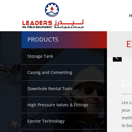
PRODUCTS
E
Storage Tank
Casing and Cementing
EX
Downhole Rental Tools
Les c
High Pressure Valves & Fittings
jeux 
meill
Ejector Technology
le bo