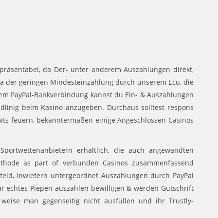
präsentabel, da Der- unter anderem Auszahlungen direkt,
qua der geringen Mindesteinzahlung durch unserem Ecu, die
einem PayPal-Bankverbindung kannst du Ein- & Auszahlungen
adlinig beim Kasino anzugeben.
Durchaus solltest respons
imits feuern, bekanntermaßen einige Angeschlossen Casinos
 Sportwettenanbietern erhältlich, die auch angewandten
methode as part of verbunden Casinos zusammenfassend
feld, inwiefern untergeordnet Auszahlungen durch PayPal
är echtes Piepen auszahlen bewilligen & werden Gutschrift
 weise man gegenseitig nicht ausfüllen und ihr Trustly-