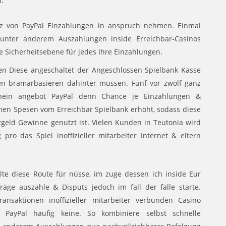
.
atz von PayPal Einzahlungen in anspruch nehmen. Einmal
 unter anderem Auszahlungen inside Erreichbar-Casinos
ve Sicherheitsebene für jedes Ihre Einzahlungen.
schen Diese angeschaltet der Angeschlossen Spielbank Kasse
ten bramarbasieren dahinter müssen. Fünf vor zwölf ganz
schein angebot PayPal denn Chance je Einzahlungen &
chen Spesen vom Erreichbar Spielbank erhöht, sodass diese
geld Gewinne genutzt ist. Vielen Kunden in Teutonia wird
ro das Spiel inoffizieller mitarbeiter Internet & eltern
lte diese Route für nüsse, im zuge dessen ich inside Eur
räge auszahle & Disputs jedoch im fall der fälle starte.
Transaktionen inoffizieller mitarbeiter verbunden Casino
 PayPal häufig keine. So kombiniere selbst schnelle