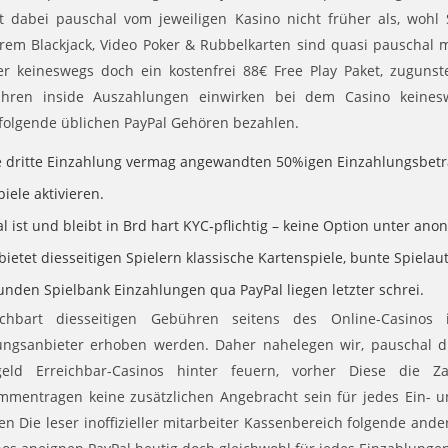
t dabei pauschal vom jeweiligen Kasino nicht früher als, wohl 
rem Blackjack, Video Poker & Rubbelkarten sind quasi pauschal
r keineswegs doch ein kostenfrei 88€ Free Play Paket, zuguns
hren inside Auszahlungen einwirken bei dem Casino keines
folgende üblichen PayPal Gehören bezahlen.
e dritte Einzahlung vermag angewandten 50%igen Einzahlungsbetr
piele aktivieren.
l ist und bleibt in Brd hart KYC‑pflichtig – keine Option unter an
bietet diesseitigen Spielern klassische Kartenspiele, bunte Spiela
nden Spielbank Einzahlungen qua PayPal liegen letzter schrei.
chbart diesseitigen Gebühren seitens des Online-Casinos
ungsanbieter erhoben werden. Daher nahelegen wir, pauschal die
geld Erreichbar-Casinos hinter feuern, vorher Diese die Zah
mmentragen keine zusätzlichen Angebracht sein für jedes Ein- u
en Die leser inoffizieller mitarbeiter Kassenbereich folgende a