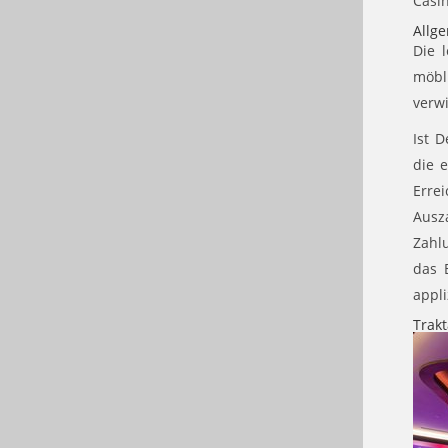
Casin
Allg
Die 
möbl
verwi
Ist D
die 
Erre
Ausz
Zahl
das 
appli
Trak