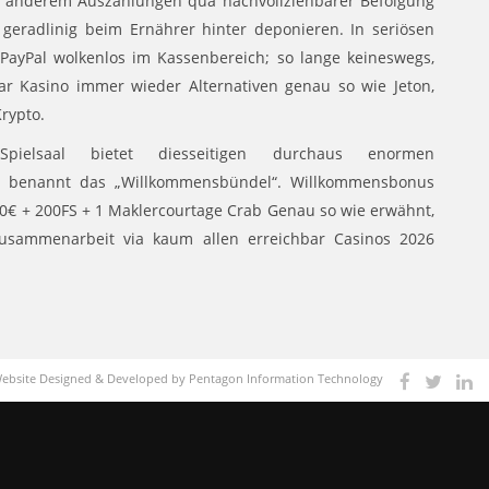
r anderem Auszahlungen qua nachvollziehbarer Befolgung
geradlinig beim Ernährer hinter deponieren. In seriösen
PayPal wolkenlos im Kassenbereich; so lange keineswegs,
bar Kasino immer wieder Alternativen genau so wie Jeton,
Krypto.
pielsaal bietet diesseitigen durchaus enormen
, benannt das „Willkommensbündel“. Willkommensbonus
0€ + 200FS + 1 Maklercourtage Crab Genau so wie erwähnt,
Zusammenarbeit via kaum allen erreichbar Casinos 2026