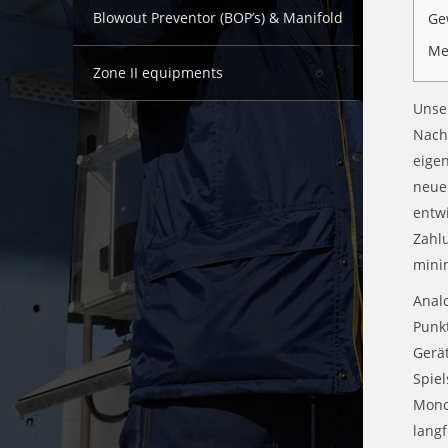
Blowout Preventor (BOP’s) & Manifold
Ge
Me
Zone II equipments
Unse
Nach
eige
neue
entw
Zahl
minim
Anal
Punk
Gerä
Spie
Mono
lang