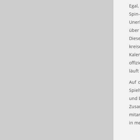
Egal
Spin
Unerh
über
Dies
krei
Kalen
offiz
läuft
Auf 
Spie
und b
Zusa
mita
in me