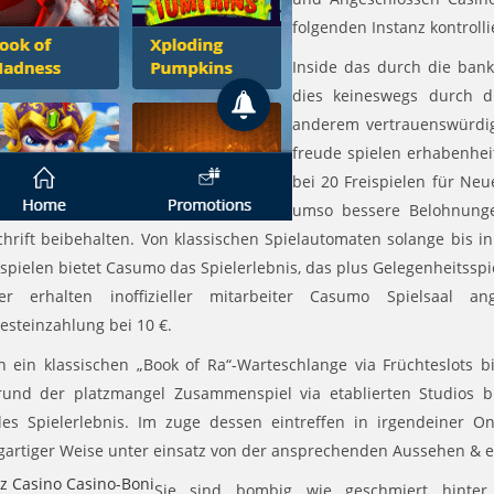
folgenden Instanz kontrollie
Inside das durch die bank
dies keineswegs durch di
anderem vertrauenswürdig
freude spielen erhabenhei
bei 20 Freispielen für Neu
umso bessere Belohnungen
chrift beibehalten. Von klassischen Spielautomaten solange bis 
hspielen bietet Casumo das Spielerlebnis, das plus Gelegenheitss
ler erhalten inoffizieller mitarbeiter Casumo Spielsaal
esteinzahlung bei 10 €.
h ein klassischen „Book of Ra“-Warteschlange via Früchteslots b
rund der platzmangel Zusammenspiel via etablierten Studios b
iles Spielerlebnis. Im zuge dessen eintreffen in irgendeiner On
gartiger Weise unter einsatz von der ansprechenden Aussehen & ei
Sie sind bombig wie geschmiert hinter