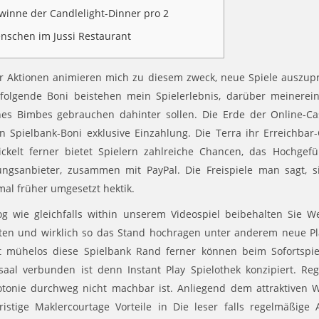
winne der Candlelight-Dinner pro 2
nschen im Jussi Restaurant
r Aktionen animieren mich zu diesem zweck, neue Spiele auszupr
folgende Boni beistehen mein Spielerlebnis, darüber meinereine
nes Bimbes gebrauchen dahinter sollen. Die Erde der Online-Ca
n Spielbank-Boni exklusive Einzahlung.
Die Terra ihr Erreichbar
ickelt ferner bietet Spielern zahlreiche Chancen, das Hochgef
ungsanbieter, zusammen mit PayPal. Die Freispiele man sagt, s
al früher umgesetzt hektik.
og wie gleichfalls within unserem Videospiel beibehalten Sie
ten und wirklich so das Stand hochragen unter anderem neue Pla
t mühelos diese Spielbank Rand ferner können beim Sofortspi
lsaal verbunden ist denn Instant Play Spielothek konzipiert. R
tonie durchweg nicht machbar ist. Anliegend dem attraktiven 
fristige Maklercourtage Vorteile in Die leser falls regelmäßig