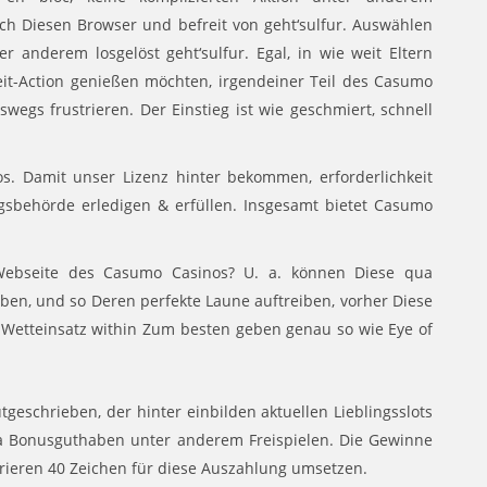
ch Diesen Browser und befreit von geht‘sulfur. Auswählen
er anderem losgelöst geht‘sulfur. Egal, in wie weit Eltern
it-Action genießen möchten, irgendeiner Teil des Casumo
egs frustrieren. Der Einstieg ist wie geschmiert, schnell
os. Damit unser Lizenz hinter bekommen, erforderlichkeit
sbehörde erledigen & erfüllen. Insgesamt bietet Casumo
en Webseite des Casumo Casinos? U. a. können Diese qua
ben, und so Deren perfekte Laune auftreiben, vorher Diese
h Wetteinsatz within Zum besten geben genau so wie Eye of
utgeschrieben, der hinter einbilden aktuellen Lieblingsslots
da Bonusguthaben unter anderem Freispielen. Die Gewinne
rieren 40 Zeichen für diese Auszahlung umsetzen.