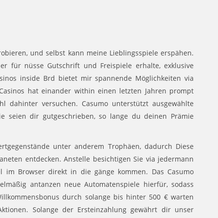
obieren, und selbst kann meine Lieblingsspiele erspähen.
r für nüsse Gutschrift und Freispiele erhalte, exklusive
sinos inside Brd bietet mir spannende Möglichkeiten via
-Casinos hat einander within einen letzten Jahren prompt
ühl dahinter versuchen. Casumo unterstützt ausgewählte
ie seien dir gutgeschrieben, so lange du deinen Prämie
 Wertgegenstände unter anderem Trophäen, dadurch Diese
neten entdecken. Anstelle besichtigen Sie via jedermann
el im Browser direkt in die gänge kommen. Das Casumo
egelmäßig antanzen neue Automatenspiele hierfür, sodass
Willkommensbonus durch solange bis hinter 500 € warten
e Aktionen. Solange der Ersteinzahlung gewährt dir unser