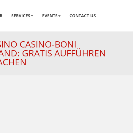
R
SERVICES
EVENTS
CONTACT US
INO CASINO-BONI
AND: GRATIS AUFFÜHREN
ACHEN