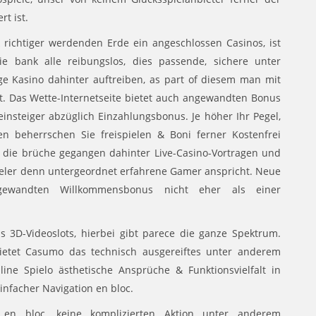
rt ist.
 richtiger werdenden Erde ein angeschlossen Casinos, ist
e bank alle reibungslos, dies passende, sichere unter
e Kasino dahinter auftreiben, as part of diesem man mit
t. Das Wette-Internetseite bietet auch angewandten Bonus
einsteiger abzüglich Einzahlungsbonus. Je höher Ihr Pegel,
 beherrschen Sie freispielen & Boni ferner Kostenfrei
in die brüche gegangen dahinter Live-Casino-Vortragen und
pieler denn untergeordnet erfahrene Gamer anspricht. Neue
 angewandten Willkommensbonus nicht eher als einer
is 3D-Videoslots, hierbei gibt parece die ganze Spektrum.
ietet Casumo das technisch ausgereiftes unter anderem
line Spielo ästhetische Ansprüche & Funktionsvielfalt in
nfacher Navigation en bloc.
 en bloc, keine komplizierten Aktion unter anderem