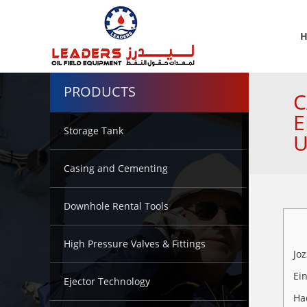
PRODUCTS
C
E
Storage Tank
U
Casing and Cementing
Downhole Rental Tools
High Pressure Valves & Fittings
Jo
Ei
Ejector Technology
Ha