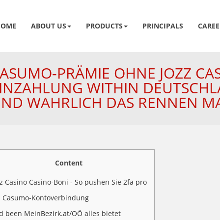
HOME
ABOUT US
PRODUCTS
PRINCIPALS
CAREE
ASUMO-PRÄMIE OHNE JOZZ CAS
INZAHLUNG WITHIN DEUTSCHL
ND WAHRLICH DAS RENNEN M
Content
zz Casino Casino-Boni - So pushen Sie 2fa pro
n Casumo-Kontoverbindung
d been MeinBezirk.at/OÖ alles bietet