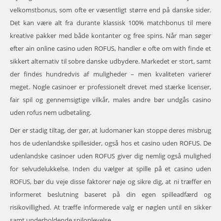
velkomstbonus, som ofte er væsentligt større end på danske sider.
Det kan være alt fra durante klassisk 100% matchbonus til mere
kreative pakker med både kontanter og free spins. Når man søger
efter ain online casino uden ROFUS, handler e ofte om with finde et
sikkert alternativ til sobre danske udbydere. Markedet er stort, samt
der findes hundredvis af muligheder – men kvaliteten varierer
meget. Nogle casinoer er professionelt drevet med stærke licenser,
fair spil og gennemsigtige vilkår, males andre bør undgås
casino
uden rofus nem udbetaling
.
Der er stadig tiltag, der gør, at ludomaner kan stoppe deres misbrug
hos de udenlandske spillesider, også hos et casino uden ROFUS. De
udenlandske casinoer uden ROFUS giver dig nemlig også mulighed
for selvudelukkelse. Inden du vælger at spille på et casino uden
ROFUS, bør du veje disse faktorer nøje og sikre dig, at ni træffer en
informeret beslutning baseret på din egen spilleadfærd og
risikovillighed. At træffe informerede valg er nøglen until en sikker
samt underholdende spiloplevelse.