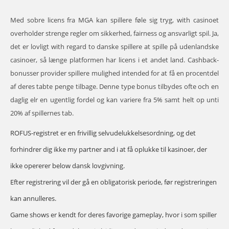
Med sobre licens fra MGA kan spillere føle sig tryg, with casinoet
overholder strenge regler om sikkerhed, fairness og ansvarligt spil. Ja,
det er lovligt with regard to danske spillere at spille på udenlandske
casinoer, så længe platformen har licens i et andet land. Cashback-
bonusser provider spillere mulighed intended for at få en procentdel
af deres tabte penge tilbage. Denne type bonus tilbydes ofte och en
daglig elr en ugentlig fordel og kan variere fra 5% samt helt op unti
20% af spillernes tab.
ROFUS-registret er en frivillig selvudelukkelsesordning, og det
forhindrer dig ikke my partner and i at få oplukke til kasinoer, der
ikke opererer below dansk lovgivning.
Efter registrering vil der gå en obligatorisk periode, før registreringen
kan annulleres.
Game shows er kendt for deres favorige gameplay, hvor i som spiller