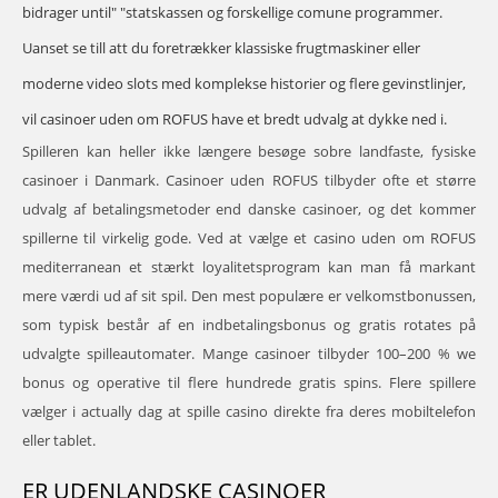
bidrager until" "statskassen og forskellige comune programmer.
Uanset se till att du foretrækker klassiske frugtmaskiner eller
moderne video slots med komplekse historier og flere gevinstlinjer,
vil casinoer uden om ROFUS have et bredt udvalg at dykke ned i.
Spilleren kan heller ikke længere besøge sobre landfaste, fysiske
casinoer i Danmark. Casinoer uden ROFUS tilbyder ofte et større
udvalg af betalingsmetoder end danske casinoer, og det kommer
spillerne til virkelig gode. Ved at vælge et casino uden om ROFUS
mediterranean et stærkt loyalitetsprogram kan man få markant
mere værdi ud af sit spil. Den mest populære er velkomstbonussen,
som typisk består af en indbetalingsbonus og gratis rotates på
udvalgte spilleautomater. Mange casinoer tilbyder 100–200 % we
bonus og operative til flere hundrede gratis spins. Flere spillere
vælger i actually dag at spille casino direkte fra deres mobiltelefon
eller tablet.
ER UDENLANDSKE CASINOER