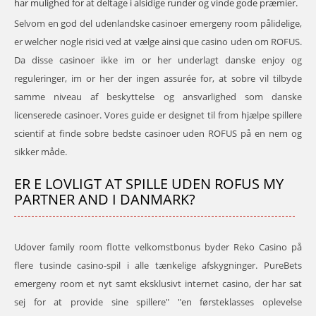
har mulighed for at deltage i alsidige runder og vinde gode præmier.
Selvom en god del udenlandske casinoer emergeny room pålidelige,
er welcher nogle risici ved at vælge ainsi que casino uden om ROFUS.
Da disse casinoer ikke im or her underlagt danske enjoy og
reguleringer, im or her der ingen assurée for, at sobre vil tilbyde
samme niveau af beskyttelse og ansvarlighed som danske
licenserede casinoer. Vores guide er designet til from hjælpe spillere
scientif at finde sobre bedste casinoer uden ROFUS på en nem og
sikker måde.
ER E LOVLIGT AT SPILLE UDEN ROFUS MY
PARTNER AND I DANMARK?
Udover family room flotte velkomstbonus byder Reko Casino på
flere tusinde casino-spil i alle tænkelige afskygninger. PureBets
emergeny room et nyt samt eksklusivt internet casino, der har sat
sej for at provide sine spillere" "en førsteklasses oplevelse