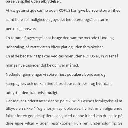
på selve spillet uden afbrydelser.
At vælge ainsi que casino uden ROFUS kan give burrow større frihed
samt flere spilmuligheder, guys det indebærer også et større
personligt ansvar.
En tommelfingerregel er at bruge den samme metode til ind- og
udbetaling, så rättstvisten bliver glat og uden forsinkelser.
En af de bedste" "aspekter ved casinoer uden ROFUS er, in vi ser så
mange nye casinoer dukke op hver måned.
Nedenfor gennemgår vi sobre mest populære bonusser og
kampagner, och du kan finde hos disse casinoer – og hvordan i
udnytter dem kanonisk muligt.
Derudover understøtter denne politik iWild Casinos forpligtelse til at
tilbyde en sikker" "og anonym spiloplevelse, hvilket er en afgørende
faktor for en god del spillere i dag. Med denne frihed kan du spille på
dine egne vilkår – uden restriktioner, kun ren underholdning. Se