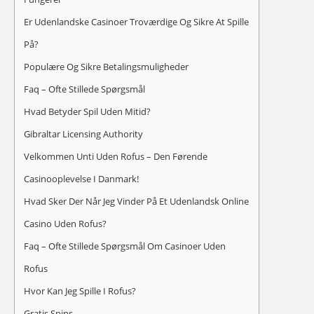
Er Udenlandske Casinoer Troværdige Og Sikre At Spille
På?
Populære Og Sikre Betalingsmuligheder
Faq – Ofte Stillede Spørgsmål
Hvad Betyder Spil Uden Mitid?
Gibraltar Licensing Authority
Velkommen Unti Uden Rofus – Den Førende
Casinooplevelse I Danmark!
Hvad Sker Der Når Jeg Vinder På Et Udenlandsk Online
Casino Uden Rofus?
Faq – Ofte Stillede Spørgsmål Om Casinoer Uden
Rofus
Hvor Kan Jeg Spille I Rofus?
Gratis Spins