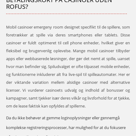
ROFUS?
Mobil casinoer emergeny room designet specifikt til de spillere, som
foretrækker at spille via deres smartphones eller tablets. Disse
casinoer er fuldt optimeret til cell phone enheder, hvilket giver en
fleksibel og brugervenlig oplevelse. Mange mobil casinoer tilbyder
apps eller webbaserede løsninger, der gør det nemt at spille, uanset
hvor man befinder sig. Spiludvalget er ofte tilpasset mobile enheder,
og funktionerne inkluderer alt fra live-spil til spilleautomater. Her er
der viktande variation mellem alsidige casinoer med alternative
licenser. Vi vurderer casinoets udvalg og indhold af bonusser og
kampagner, samt tjekker især deres vilkår og livsforhold for at tjekke,
om de lease faktisk kan opfyldes af spillerne.
Da du ikke behøver at gemme loginoplysninger eller gennemgå
komplekse registreringsprocesser, har mulighed for at du fokusere