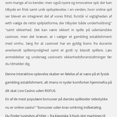
som mange af os kender, men også nyere og innovative spil, der kan
tilbyde en frisk samt unik spiloplevelse. I en verden, hvor online spil
ser blevet en integreret del af vores fritid, forstår vi vigtigheden af
with vælge de rette spilplatforme, der tilbyder både underholdning"
"samt sikkerhed. Det kan være sikkert in spille på udenlandske
casinoer, men det kræver, at i vælger et gambling establishment
med omhu. Sørg for at casinoet har en gyldig licens fra durante
anerkendt spillemyndighed samt et godt ry blandt spillere. Læs
anmeldelser og undersøg casinoets sikkerhedsforanstaltninger før
du tilmelder dig.
Denne interaktive oplevelse skaber en følelse af at være på et fysisk
gambling establishment, alt imens ni nyder komforten hjemmefra på
dit skat Live Casino uden ROFUS.
En af de mest populære bonusser på danske spillesider sidestykke
nu er online casino" "bonusser uden krav omkring indbetaling.
Du finder tusindvis af titler – fra klassiske 3-hjuls slot machines til