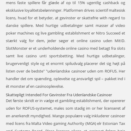
mens faste spillere får glæde af op til 15% ugentlig cashback og
eksklusive loyalitetsbelønninger. Platformen drives scientif maltesisk
licens, hvad for et betyder, at gevinster er skattefrie with regard to
danske spillere. Med hurtige udbetalinger samt masser af video
poker machines og live gambling establishment er Nitro Succeed et
stærkt valg for dem, jeder søger et online casino uden MitID.
SlotMonster er et underholdende online casino med betagt fra slots
samt live casino unti sportsbetting. Med hurtige udbetalinger,
brugervenligt style og et enormt spiludvalg placerer det sig højt på
listen over de bedste" "udenlandske casinoer uden om ROFUS. Her
handler det om spænding, oplevelse og ansvarligt spil – pakket ind i
ét monster af en casinooplevelse.
Skattepligt Intended For Gevinster Fra Udenlandske Casinoer
Det første skridt er in vælge et gambling establishment, der opererer
uden for ROFUS-systemet, males som stadig im or her licenseret af
en anerkendt myndighed. Mange populære valg inkluderer casinoer
med licens fra Malta Video gaming Authority (MGA) elr Estonian Tax