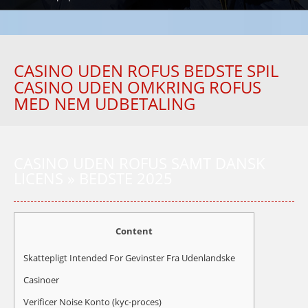
CASINO UDEN ROFUS BEDSTE SPIL
CASINO UDEN OMKRING ROFUS
MED NEM UDBETALING
CASINO UDEN ROFUS SAMT DANSK
LICENS » BEDSTE 2025
Content
Skattepligt Intended For Gevinster Fra Udenlandske
Casinoer
Verificer Noise Konto (kyc-proces)