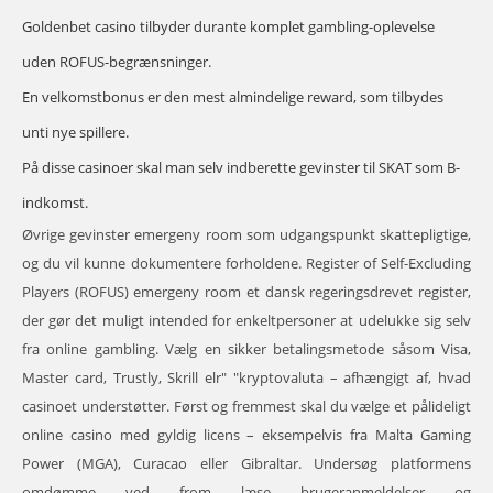
Goldenbet casino tilbyder durante komplet gambling-oplevelse
uden ROFUS-begrænsninger.
En velkomstbonus er den mest almindelige reward, som tilbydes
unti nye spillere.
På disse casinoer skal man selv indberette gevinster til SKAT som B-
indkomst.
Øvrige gevinster emergeny room som udgangspunkt skattepligtige,
og du vil kunne dokumentere forholdene. Register of Self-Excluding
Players (ROFUS) emergeny room et dansk regeringsdrevet register,
der gør det muligt intended for enkeltpersoner at udelukke sig selv
fra online gambling. Vælg en sikker betalingsmetode såsom Visa,
Master card, Trustly, Skrill elr" "kryptovaluta – afhængigt af, hvad
casinoet understøtter. Først og fremmest skal du vælge et pålideligt
online casino med gyldig licens – eksempelvis fra Malta Gaming
Power (MGA), Curacao eller Gibraltar. Undersøg platformens
omdømme ved from læse brugeranmeldelser og