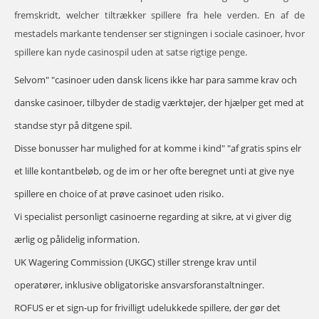
fremskridt, welcher tiltrækker spillere fra hele verden. En af de
mestadels markante tendenser ser stigningen i sociale casinoer, hvor
spillere kan nyde casinospil uden at satse rigtige penge.
Selvom" "casinoer uden dansk licens ikke har para samme krav och
danske casinoer, tilbyder de stadig værktøjer, der hjælper get med at
standse styr på ditgene spil.
Disse bonusser har mulighed for at komme i kind" "af gratis spins elr
et lille kontantbeløb, og de im or her ofte beregnet unti at give nye
spillere en choice of at prøve casinoet uden risiko.
Vi specialist personligt casinoerne regarding at sikre, at vi giver dig
ærlig og pålidelig information.
UK Wagering Commission (UKGC) stiller strenge krav until
operatører, inklusive obligatoriske ansvarsforanstaltninger.
ROFUS er et sign-up for frivilligt udelukkede spillere, der gør det