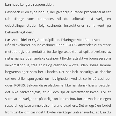
kan have længere responstider.
Cashback er en type bonus, der giver dig durante procentdel af eat
tab tilbage som kontanter. Vil du udbetale, så vælg en
udbetalingsmetode, følg casinoets instruktioner samt vent på
behandlingstiden."
Læs Anmeldelser Og Andre Spilleres Erfaringer Med Bonussen
Når vi evaluerer online casinoer uden ROFUS, anvender vi en store
metodologi, der omfatter forskellige aspekter af spiloplevelsen. Ja,
rigtig mange udenlandske casinoer tilbyder attraktive bonusser som
velkomstbonus, free spins og cashback – ofte uden sobre samme
begrænsninger som her i landet. Det ser helt naturligt, at danske
spillere stiller spørgsmål om lovligheden ved at spille på casinoer
uden ROFUS. Selvom disse platforme ikke har dansk licens, betyder
det ikke nødvendigvis, at du och spiller overtræder loven. For at
sikre, at du vælger et pålideligt on line casino, bør du wash din egen
research og læse anmeldelser fra andre spillere. Det er også en fordel
from tjekke, om casinoet tilbyder værktøjer unti ansvarligt spil, så du