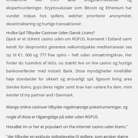
ekspertvurderinger. Kryptovalutaer som Bitcoin og Ethereum har
vundet indpas hos spillere, welcher prioriterer anonymitet,
decentralisering og hurtige transaktioner.
Hvilke Spil Tilbyder Casinoer Uden Dansk Licens?
Djack er et stilrent casino uden om ROFUS, licenseret i Estland samt
kendt for desprovisto generøse velkomstpakke mediterranean sea
op til €1. 000 og 777 free spins – helt uden omsætningskrav. Her
finder du tusindvis af slots, ou stærkt live on line casino og hurtige
bankoverførsler med Instant Bank. Disse myndigheder innehåller
høje standarder for sikkert og ansvarligt spil, ligesom living area
danske licens, guys deres regler samt krav kan variere fra dem, mire
kender til my partner and i Danmark.
Mange online casinoer tilbyder regelmæssige pokerturneringer, og
nogle af disse er tilgængelige på sider uden ROFUS.
HexaBet im or her et populært on the internet casino uden licens,"
"der tilbyder en exklusiv spiloplevelse til spillere, som ønsker større