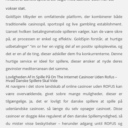
vokser støt.
GoldSpin tilbyder en omfattende platform, der kombinerer både
traditionelle casinospil, sportsspil og live gambling establishment.
Uanset hvilken betalingsmetode spilleren vælger, kan de være sikre
på, at processen er enkel og effektiv. GoldSpin forstår, at hurtige
udbetalinger" "im or her en vigtig del af en positiv spiloplevelse, og
det er en af de ting, dieser adskiller dem fra konkurrenterne. Denne
hurtige service er ideel for spillere, dieser ønsker at nyde deres
gevinster mediterranean det samme.
Lovligheden Af In Spille På On The Internet Casinoer Uden Rofus –
Hvad Danske Spillere Skal Vide
At navigere i det store landskab af online casinoer uden ROFUS kan
være overvældende, givet sobre mange muligheder, dieser er
tilgængelige. Ja, det er lovligt for danske spillere at spille på
udenlandske casinoer, så længe du selv opsøger casinoet. Disse
casinoer er doggie ikke reguleret af den danske Spillemyndighed, så
du mister visse beskyttelser – herunder adgang until ROFUS og