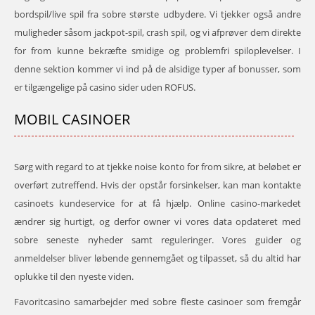
bordspil/live spil fra sobre største udbydere. Vi tjekker også andre
muligheder såsom jackpot-spil, crash spil, og vi afprøver dem direkte
for from kunne bekræfte smidige og problemfri spiloplevelser. I
denne sektion kommer vi ind på de alsidige typer af bonusser, som
er tilgængelige på casino sider uden ROFUS.
MOBIL CASINOER
Sørg with regard to at tjekke noise konto for from sikre, at beløbet er
overført zutreffend. Hvis der opstår forsinkelser, kan man kontakte
casinoets kundeservice for at få hjælp. Online casino-markedet
ændrer sig hurtigt, og derfor owner vi vores data opdateret med
sobre seneste nyheder samt reguleringer. Vores guider og
anmeldelser bliver løbende gennemgået og tilpasset, så du altid har
oplukke til den nyeste viden.
Favoritcasino samarbejder med sobre fleste casinoer som fremgår