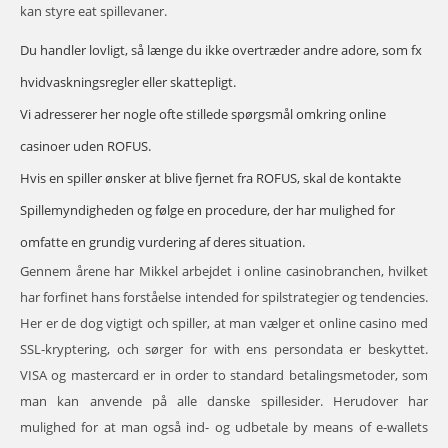
kan styre eat spillevaner.
Du handler lovligt, så længe du ikke overtræder andre adore, som fx
hvidvaskningsregler eller skattepligt.
Vi adresserer her nogle ofte stillede spørgsmål omkring online
casinoer uden ROFUS.
Hvis en spiller ønsker at blive fjernet fra ROFUS, skal de kontakte
Spillemyndigheden og følge en procedure, der har mulighed for
omfatte en grundig vurdering af deres situation.
Gennem årene har Mikkel arbejdet i online casinobranchen, hvilket
har forfinet hans forståelse intended for spilstrategier og tendencies.
Her er de dog vigtigt och spiller, at man vælger et online casino med
SSL-kryptering, och sørger for with ens persondata er beskyttet.
VISA og mastercard er in order to standard betalingsmetoder, som
man kan anvende på alle danske spillesider. Herudover har
mulighed for at man også ind- og udbetale by means of e-wallets