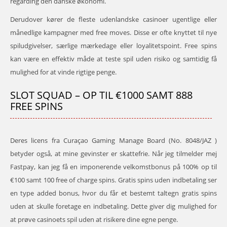
regarding den danske økonomi.
Derudover kører de fleste udenlandske casinoer ugentlige eller
månedlige kampagner med free moves. Disse er ofte knyttet til nye
spiludgivelser, særlige mærkedage eller loyalitetspoint. Free spins
kan være en effektiv måde at teste spil uden risiko og samtidig få
mulighed for at vinde rigtige penge.
SLOT SQUAD – OP TIL €1000 SAMT 888
FREE SPINS
Deres licens fra Curaçao Gaming Manage Board (No. 8048/JAZ )
betyder også, at mine gevinster er skattefrie. Når jeg tilmelder mej
Fastpay, kan jeg få en imponerende velkomstbonus på 100% op til
€100 samt 100 free of charge spins. Gratis spins uden indbetaling ser
en type added bonus, hvor du får et bestemt taltegn gratis spins
uden at skulle foretage en indbetaling. Dette giver dig mulighed for
at prøve casinoets spil uden at risikere dine egne penge.