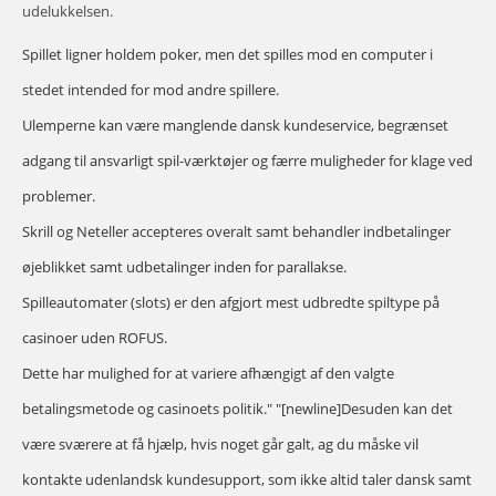
udelukkelsen.
Spillet ligner holdem poker, men det spilles mod en computer i
stedet intended for mod andre spillere.
Ulemperne kan være manglende dansk kundeservice, begrænset
adgang til ansvarligt spil-værktøjer og færre muligheder for klage ved
problemer.
Skrill og Neteller accepteres overalt samt behandler indbetalinger
øjeblikket samt udbetalinger inden for parallakse.
Spilleautomater (slots) er den afgjort mest udbredte spiltype på
casinoer uden ROFUS.
Dette har mulighed for at variere afhængigt af den valgte
betalingsmetode og casinoets politik." "[newline]Desuden kan det
være sværere at få hjælp, hvis noget går galt, ag du måske vil
kontakte udenlandsk kundesupport, som ikke altid taler dansk samt