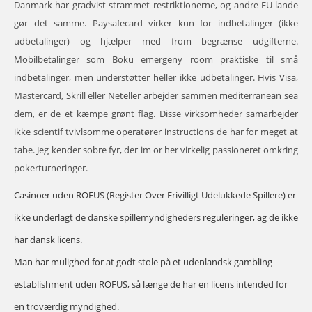
Danmark har gradvist strammet restriktionerne, og andre EU-lande
gør det samme. Paysafecard virker kun for indbetalinger (ikke
udbetalinger) og hjælper med from begrænse udgifterne.
Mobilbetalinger som Boku emergeny room praktiske til små
indbetalinger, men understøtter heller ikke udbetalinger. Hvis Visa,
Mastercard, Skrill eller Neteller arbejder sammen mediterranean sea
dem, er de et kæmpe grønt flag. Disse virksomheder samarbejder
ikke scientif tvivlsomme operatører instructions de har for meget at
tabe. Jeg kender sobre fyr, der im or her virkelig passioneret omkring
pokerturneringer.
Casinoer uden ROFUS (Register Over Frivilligt Udelukkede Spillere) er
ikke underlagt de danske spillemyndigheders reguleringer, ag de ikke
har dansk licens.
Man har mulighed for at godt stole på et udenlandsk gambling
establishment uden ROFUS, så længe de har en licens intended for
en troværdig myndighed.