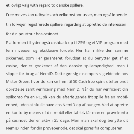
et lovligt valg with regard to danske spillere.
Free moves kan udbydes och velkomstbonusser, men også løbende
til i forvejen registrerede spillere, regarding at opretholde interessen
for din pourtour hos casinoet.
Platformen tilbyder også cashback op til 25% og et VIP-program med
fem niveauer og eksklusive fordele. Her har i ikke den samme
sikkerhed, som i er garanteret, forudsat at du benytter get af et
casino, der er godkendt af den danske spillemyndighed, men i
slipper for brug af NemID. Dette gør sig eksempelvis gældende hos
Mister Green, hvor du kan se frem til 50 Cash free spins utefter endt
oprettelse samt verificering med NemID. Når du har verificeret din
spilkonto fra en PC, så kan du efterfølgende frit spille fra en mobil-
enhed, uden at skulle have ens NemID op af pungen. Ved at oprette
en konto by means of din mobil eller tablet, får man en prøvekonto
på casinoet der er aktiv i 25 dage. Men man skal dog benytte dit
NemID inden for din prøveperiode, det skal gøres fra computeren.