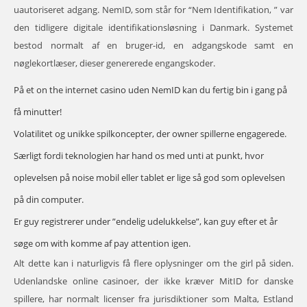
uautoriseret adgang. NemID, som står for “Nem Identifikation, ” var
den tidligere digitale identifikationsløsning i Danmark. Systemet
bestod normalt af en bruger-id, en adgangskode samt en
nøglekortlæser, dieser genererede engangskoder.
På et on the internet casino uden NemID kan du fertig bin i gang på
få minutter!
Volatilitet og unikke spilkoncepter, der owner spillerne engagerede.
Særligt fordi teknologien har hand os med unti at punkt, hvor
oplevelsen på noise mobil eller tablet er lige så god som oplevelsen
på din computer.
Er guy registrerer under ”endelig udelukkelse”, kan guy efter et år
søge om with komme af pay attention igen.
Alt dette kan i naturligvis få flere oplysninger om the girl på siden.
Udenlandske online casinoer, der ikke kræver MitID for danske
spillere, har normalt licenser fra jurisdiktioner som Malta, Estland