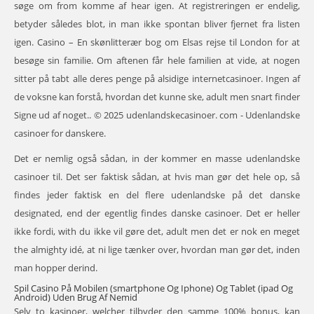
søge om from komme af hear igen. At registreringen er endelig,
betyder således blot, in man ikke spontan bliver fjernet fra listen
igen. Сasino – En skønlitterær bog om Elsas rejse til London for at
besøge sin familie. Om aftenen får hele familien at vide, at nogen
sitter på tabt alle deres penge på alsidige internetcasinoer. Ingen af
de voksne kan forstå, hvordan det kunne ske, adult men snart finder
Signe ud af noget.. © 2025 udenlandskecasinoer. com - Udenlandske
casinoer for danskere.
Det er nemlig også sådan, in der kommer en masse udenlandske
casinoer til. Det ser faktisk sådan, at hvis man gør det hele op, så
findes jeder faktisk en del flere udenlandske på det danske
designated, end der egentlig findes danske casinoer. Det er heller
ikke fordi, with du ikke vil gøre det, adult men det er nok en meget
the almighty idé, at ni lige tænker over, hvordan man gør det, inden
man hopper derind.
Spil Casino På Mobilen (smartphone Og Iphone) Og Tablet (ipad Og
Android) Uden Brug Af Nemid
Selv to kasinoer, welcher tilbyder den samme 100% bonus, kan