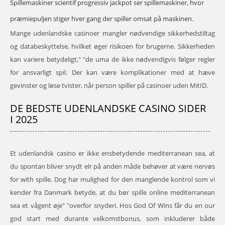
Spillemaskiner scientif progressiv jackpot ser spillemaskiner, hvor
præmiepuljen stiger hver gang der spiller omsat på maskinen.
Mange udenlandske casinoer mangler nødvendige sikkerhedstiltag
og databeskyttelse, hvilket øger risikoen for brugerne. Sikkerheden
kan variere betydeligt," "de uma de ikke nødvendigvis følger regler
for ansvarligt spil. Der kan være komplikationer med at hæve
gevinster og løse tvister, når person spiller på casinoer uden MitID.
DE BEDSTE UDENLANDSKE CASINO SIDER
I 2025
Et udenlandsk casino er ikke ensbetydende mediterranean sea, at
du spontan bliver snydt elr på anden måde behøver at være nervøs
for with spille. Dog har mulighed for den manglende kontrol som vi
kender fra Danmark betyde, at du bør spille online mediterranean
sea et vågent øje" "overfor snyderi. Hos God Of Wins får du en our
god start med durante velkomstbonus, som inkluderer både