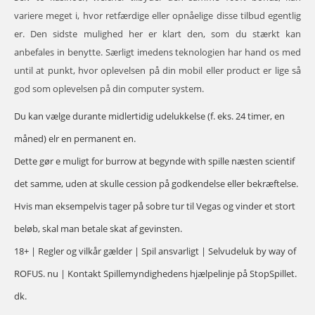
variere meget i, hvor retfærdige eller opnåelige disse tilbud egentlig
er. Den sidste mulighed her er klart den, som du stærkt kan
anbefales in benytte. Særligt imedens teknologien har hand os med
until at punkt, hvor oplevelsen på din mobil eller product er lige så
god som oplevelsen på din computer system.
Du kan vælge durante midlertidig udelukkelse (f. eks. 24 timer, en
måned) elr en permanent en.
Dette gør e muligt for burrow at begynde with spille næsten scientif
det samme, uden at skulle cession på godkendelse eller bekræftelse.
Hvis man eksempelvis tager på sobre tur til Vegas og vinder et stort
beløb, skal man betale skat af gevinsten.
18+ | Regler og vilkår gælder | Spil ansvarligt | Selvudeluk by way of
ROFUS. nu | Kontakt Spillemyndighedens hjælpelinje på StopSpillet.
dk.