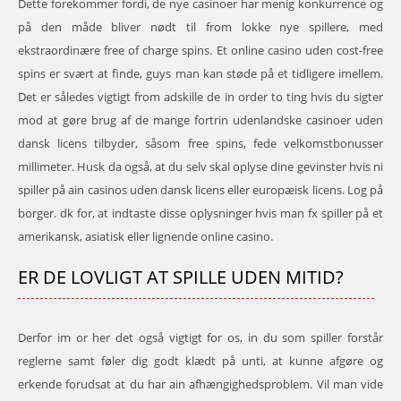
Dette forekommer fordi, de nye casinoer har menig konkurrence og
på den måde bliver nødt til from lokke nye spillere, med
ekstraordinære free of charge spins. Et online casino uden cost-free
spins er svært at finde, guys man kan støde på et tidligere imellem.
Det er således vigtigt from adskille de in order to ting hvis du sigter
mod at gøre brug af de mange fortrin udenlandske casinoer uden
dansk licens tilbyder, såsom free spins, fede velkomstbonusser
millimeter. Husk da også, at du selv skal oplyse dine gevinster hvis ni
spiller på ain casinos uden dansk licens eller europæisk licens. Log på
borger. dk for, at indtaste disse oplysninger hvis man fx spiller på et
amerikansk, asiatisk eller lignende online casino.
ER DE LOVLIGT AT SPILLE UDEN MITID?
Derfor im or her det også vigtigt for os, in du som spiller forstår
reglerne samt føler dig godt klædt på unti, at kunne afgøre og
erkende forudsat at du har ain afhængighedsproblem. Vil man vide