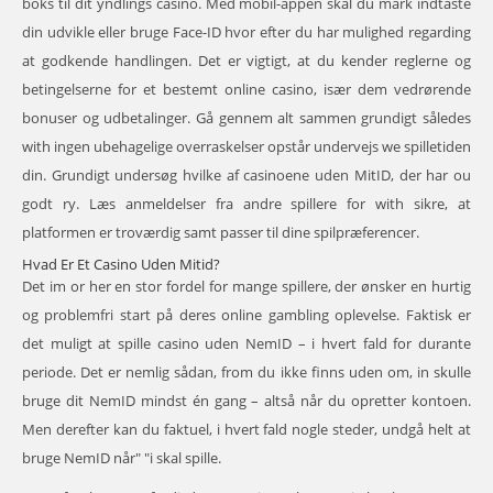
boks til dit yndlings casino. Med mobil-appen skal du mark indtaste
din udvikle eller bruge Face-ID hvor efter du har mulighed regarding
at godkende handlingen. Det er vigtigt, at du kender reglerne og
betingelserne for et bestemt online casino, især dem vedrørende
bonuser og udbetalinger. Gå gennem alt sammen grundigt således
with ingen ubehagelige overraskelser opstår undervejs we spilletiden
din. Grundigt undersøg hvilke af casinoene uden MitID, der har ou
godt ry. Læs anmeldelser fra andre spillere for with sikre, at
platformen er troværdig samt passer til dine spilpræferencer.
Hvad Er Et Casino Uden Mitid?
Det im or her en stor fordel for mange spillere, der ønsker en hurtig
og problemfri start på deres online gambling oplevelse. Faktisk er
det muligt at spille casino uden NemID – i hvert fald for durante
periode. Det er nemlig sådan, from du ikke finns uden om, in skulle
bruge dit NemID mindst én gang – altså når du opretter kontoen.
Men derefter kan du faktuel, i hvert fald nogle steder, undgå helt at
bruge NemID når" "i skal spille.