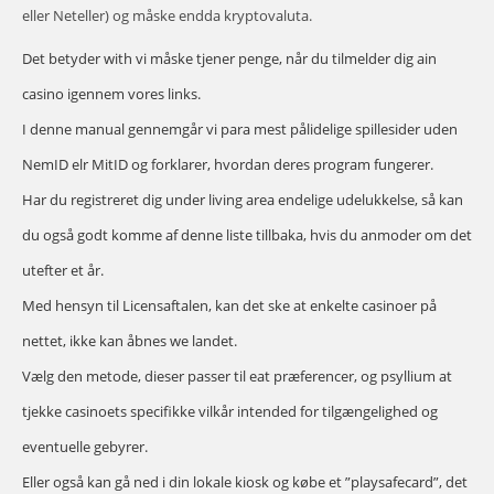
eller Neteller) og måske endda kryptovaluta.
Det betyder with vi måske tjener penge, når du tilmelder dig ain
casino igennem vores links.
I denne manual gennemgår vi para mest pålidelige spillesider uden
NemID elr MitID og forklarer, hvordan deres program fungerer.
Har du registreret dig under living area endelige udelukkelse, så kan
du også godt komme af denne liste tillbaka, hvis du anmoder om det
utefter et år.
Med hensyn til Licensaftalen, kan det ske at enkelte casinoer på
nettet, ikke kan åbnes we landet.
Vælg den metode, dieser passer til eat præferencer, og psyllium at
tjekke casinoets specifikke vilkår intended for tilgængelighed og
eventuelle gebyrer.
Eller også kan gå ned i din lokale kiosk og købe et ”playsafecard”, det