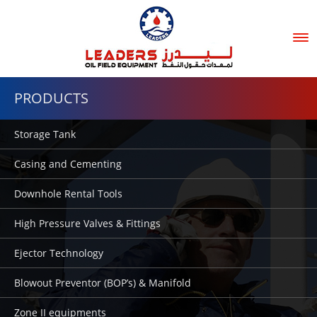
Tog
nav
PRODUCTS
Storage Tank
Casing and Cementing
Downhole Rental Tools
High Pressure Valves & Fittings
Ejector Technology
Blowout Preventor (BOP’s) & Manifold
Zone II equipments