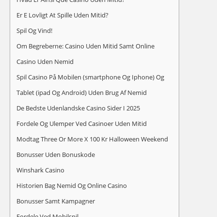
Er E Lovligt At Spille Uden Mitid?
Spil Og Vind!
Om Begreberne: Casino Uden Mitid Samt Online
Casino Uden Nemid
Spil Casino På Mobilen (smartphone Og Iphone) Og
Tablet (ipad Og Android) Uden Brug Af Nemid
De Bedste Udenlandske Casino Sider I 2025
Fordele Og Ulemper Ved Casinoer Uden Mitid
Modtag Three Or More X 100 Kr Halloween Weekend
Bonusser Uden Bonuskode
Winshark Casino
Historien Bag Nemid Og Online Casino
Bonusser Samt Kampagner
Fordele Ved Mobilspil