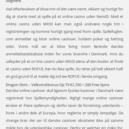
udgivere.
Ved efterlevelsen af ​​disse trin vil det være nemt, sikkert og hurtigt for
dig at starte med at spille på et online casino uden NemID. Med et
online casino uden MitID kan man også undvære nogle trin i
registreringen og komme hurtigt igang med from spille. Spillefuglen.
com anmelder og lister online casinoer, holdem poker og betting
sider. Vores mål ser at blive living room førende danske
anmeldelsesdatabase inden for vores branche i Danmark. Hvis du
udbyder på et on line casino uden MitID alene af den boden at finde
et casino uden ROFUS, bør du ikke spille. Du sitter på helt sikkert haft
en god grund til at melde dig ind we ROFUS i første omgang.
Dragon Slots – Velkomstbonus Op Til €2 250 + 200 Free Spins
Danske online casinoer skal ligesom fysiske kasinoer i Danmark være
registreret hos Spillemyndigheden. Rigtigt mange online casinoer
ønsker et friere spillerum og derfor laver de forretning udenlands –
forex i andre dele af Europa, hvor reglerne er simply lempelige. De
strenge krav der ser til danske casinoer eksisterer ikke på samme
måde hos de udenlandske casinoer. Derfor er welcher en risiko for,