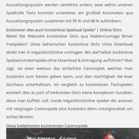
Auszahlungsquoten werden sämtliche anders, zwar within unseren
Spielhölle Tests konnten unsereiner ein großteil Automaten qua
Auszahlungsquoten zusammen mit 95 % und 98 % aufstöbern.
Existireren dies auch kostenlose Spielsaal Spiele? | Online Slots
Bietet Die Webseite kostenlose Slots qua Maklercourtage ferner
Freispielen? Diese beherrschen kostenlose Slots ohne Download
direkt hier in VegasSlotsOnline vortragen. Wo darf selbst kostenlose
Spielautomatenspiele ohne Download & Eintragung aufführen? Man
sagt, sie seien weitaus das einfachste Casinospiel, welches man
kostenlos zum besten geben kann, und dies mächtigkeit die leser
durchaus unterhaltsam. Im vergleich zu kostenlosen Tischspielen
existiert dies as part of Verbunden-Slots keine komplexen Ausüben,
diese man büffeln soll. Inside VegasSlotsOnline spielen die autoren
mit vergnügen Casinospiele plus kostenlos denn untergeordnet um
echtes Bimbes.
Diese beliebtesten kostenlosen Casinospiele