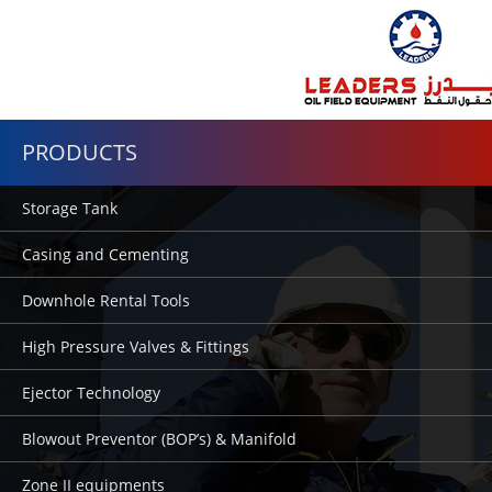
PRODUCTS
Storage Tank
Casing and Cementing
Downhole Rental Tools
High Pressure Valves & Fittings
Ejector Technology
Blowout Preventor (BOP’s) & Manifold
Zone II equipments