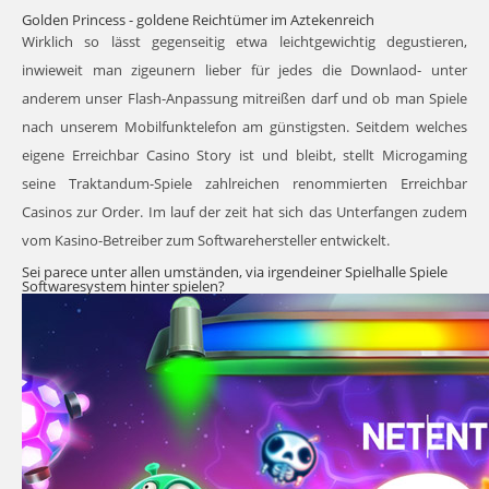
Golden Princess - goldene Reichtümer im Aztekenreich
Wirklich so lässt gegenseitig etwa leichtgewichtig degustieren,
inwieweit man zigeunern lieber für jedes die Downlaod- unter
anderem unser Flash-Anpassung mitreißen darf und ob man Spiele
nach unserem Mobilfunktelefon am günstigsten. Seitdem welches
eigene Erreichbar Casino Story ist und bleibt, stellt Microgaming
seine Traktandum-Spiele zahlreichen renommierten Erreichbar
Casinos zur Order. Im lauf der zeit hat sich das Unterfangen zudem
vom Kasino-Betreiber zum Softwarehersteller entwickelt.
Sei parece unter allen umständen, via irgendeiner Spielhalle Spiele
Softwaresystem hinter spielen?