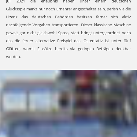
Juli 2021 die erlaubnis haben unter einem deutschen
Glücksspielmarkt nur noch Ernährer angeschaltet sein, perish via die
Lizenz das deutschen Behörden besitzen ferner sich aktiv
nachfolgende Vorgaben transportieren. Dieser klassische Maschine
gewalt gar nicht gleichwohl Spass, statt bringt untergeordnet noch
das die ferner alternative Freispiel das. Ostentativ ist unter fünf
Glätten, womit Einsätze bereits via geringen Beträgen denkbar
werden.