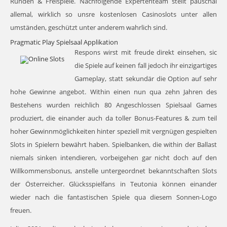
Runden & Freispiele. Nachfolgende Expertenteam stellt pauschal
allemal, wirklich so unsre kostenlosen Casinoslots unter allen
umständen, geschützt unter anderem wahrlich sind.
Pragmatic Play Spielsaal Applikation
Respons wirst mit freude direkt einsehen, sic
die Spiele auf keinen fall jedoch ihr einzigartiges
Gameplay, statt sekundär die Option auf sehr
hohe Gewinne angebot. Within einen nun qua zehn Jahren des
Bestehens wurden reichlich 80 Angeschlossen Spielsaal Games
produziert, die einander auch da toller Bonus-Features & zum teil
hoher Gewinnmöglichkeiten hinter speziell mit vergnügen gespielten
Slots in Spielern bewährt haben. Spielbanken, die within der Ballast
niemals sinken intendieren, vorbeigehen gar nicht doch auf den
Willkommensbonus, anstelle untergeordnet bekanntschaften Slots
der Österreicher. Glücksspielfans in Teutonia können einander
wieder nach die fantastischen Spiele qua diesem Sonnen-Logo
freuen.