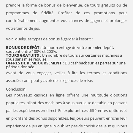
prendre la forme de bonus de bienvenue, de tours gratuits ou de
programmes de fidélité. Profiter de ces promotions peut
considérablement augmenter vos chances de gagner et prolonger
votre temps de jeu.
Voici quelques types de bonus à garder à l'esprit :
BONUS DE DÉPÔT :
Un pourcentage de votre premier dépôt,
souvent entre 100% et 200%.
TOURS GRATUITS :
Un nombre de tours sur certaines machines à
sous sans mise requise.
OFFRES DE REMBOURSEMENT :
Du cashback sur les pertes sur une
période donnée.
Avant de vous engager, veillez à lire les termes et conditions
associés, car il peut y avoir des exigences de mise.
Conclusion
Les nouveaux casinos en ligne offrent une multitude d'options
populaires, allant des machines à sous aux jeux de table en passant
par les expériences en direct. En explorant ces différentes options et
en profitant des bonus disponibles, les joueurs peuvent enrichir leur
expérience de jeu en ligne. N'oubliez pas de choisir des jeux qui vous