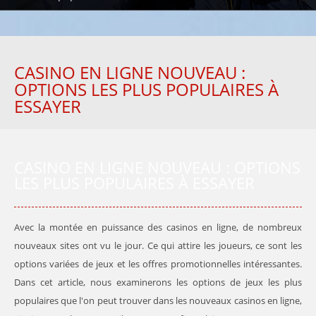
CASINO EN LIGNE NOUVEAU :
OPTIONS LES PLUS POPULAIRES À
ESSAYER
CASINO EN LIGNE NOUVEAU : OPTIONS
LES PLUS POPULAIRES À ESSAYER
Avec la montée en puissance des casinos en ligne, de nombreux
nouveaux sites ont vu le jour. Ce qui attire les joueurs, ce sont les
options variées de jeux et les offres promotionnelles intéressantes.
Dans cet article, nous examinerons les options de jeux les plus
populaires que l'on peut trouver dans les nouveaux casinos en ligne,