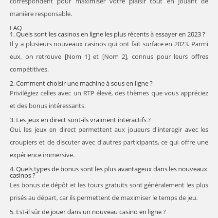
correspondent pour maximiser votre plaisir tout en jouant de
manière responsable.
FAQ
1. Quels sont les casinos en ligne les plus récents à essayer en 2023 ?
Il y a plusieurs nouveaux casinos qui ont fait surface en 2023. Parmi
eux, on retrouve [Nom 1] et [Nom 2], connus pour leurs offres
compétitives.
2. Comment choisir une machine à sous en ligne ?
Privilégiez celles avec un RTP élevé, des thèmes que vous appréciez
et des bonus intéressants.
3. Les jeux en direct sont-ils vraiment interactifs ?
Oui, les jeux en direct permettent aux joueurs d'interagir avec les
croupiers et de discuter avec d'autres participants, ce qui offre une
expérience immersive.
4. Quels types de bonus sont les plus avantageux dans les nouveaux
casinos ?
Les bonus de dépôt et les tours gratuits sont généralement les plus
prisés au départ, car ils permettent de maximiser le temps de jeu.
5. Est-il sûr de jouer dans un nouveau casino en ligne ?