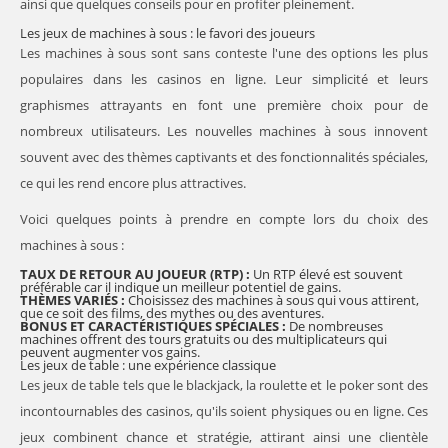
ainsi que quelques conseils pour en profiter pleinement.
Les jeux de machines à sous : le favori des joueurs
Les machines à sous sont sans conteste l'une des options les plus
populaires dans les casinos en ligne. Leur simplicité et leurs
graphismes attrayants en font une première choix pour de
nombreux utilisateurs. Les nouvelles machines à sous innovent
souvent avec des thèmes captivants et des fonctionnalités spéciales,
ce qui les rend encore plus attractives.
Voici quelques points à prendre en compte lors du choix des
machines à sous :
TAUX DE RETOUR AU JOUEUR (RTP) :
Un RTP élevé est souvent
préférable car il indique un meilleur potentiel de gains.
THÈMES VARIÉS :
Choisissez des machines à sous qui vous attirent,
que ce soit des films, des mythes ou des aventures.
BONUS ET CARACTÉRISTIQUES SPÉCIALES :
De nombreuses
machines offrent des tours gratuits ou des multiplicateurs qui
peuvent augmenter vos gains.
Les jeux de table : une expérience classique
Les jeux de table tels que le blackjack, la roulette et le poker sont des
incontournables des casinos, qu'ils soient physiques ou en ligne. Ces
jeux combinent chance et stratégie, attirant ainsi une clientèle