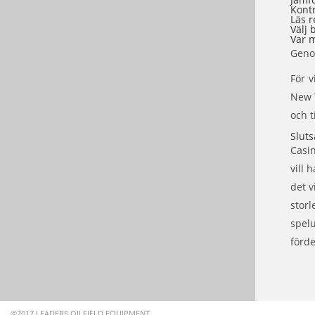
Kontr
Läs r
Välj
Var 
Genom
För 
New 
och t
Sluts
Casi
vill 
det v
storl
spelu
förde
©2017 LEADERS OILFIELD EQUIPMENT