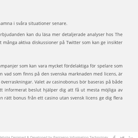
hamna i svåra situationer senare.
erbjudanden kan du läsa mer detaljerade analyser hos
The
 det många aktiva diskussioner på
Twitter
som kan ge insikter
ampanjer som kan vara mycket fördelaktiga för spelare som
sa än vad som finns på den svenska marknaden med licens, är
ade överraskningar. Valet av casinobonus bör baseras på både
t informerat beslut hjälper dig att få ut mesta möjliga av
 rätt bonus från ett casino utan svensk licens ge dig flera