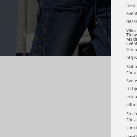
med 
event
dessa
Vilka
Tidsg
Maxim
Even
Geno
https
Skill
För a
Sven
förbj
erbj
allti
Så vä
För a
som f
Jämfö