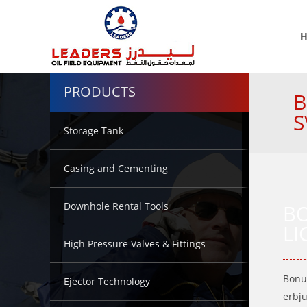
PRODUCTS
B
S
Storage Tank
Casing and Cementing
Downhole Rental Tools
BO
LI
High Pressure Valves & Fittings
Bonus
Ejector Technology
erbj