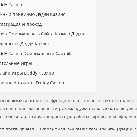
ddy Casino
чный приемную Дэдди Казино -
гистрация И проход
зор Официального Сайта Казино Дэдди
дежность Дедди Казино
ddy Casino Официальный Сайт 🎰
стольные Игры
лайн Игры Daddy Казино
ровые Автоматы Daddy Casino
ывавшимися этом весь функционал основного сайта сохраняетс
обеспечения безопасности рекомендуем использовать актуаль
а. Только гарантирует корректную работы сервиса и конфиден
 не нужно делать – придерживаться всплывающих инструкций, ко