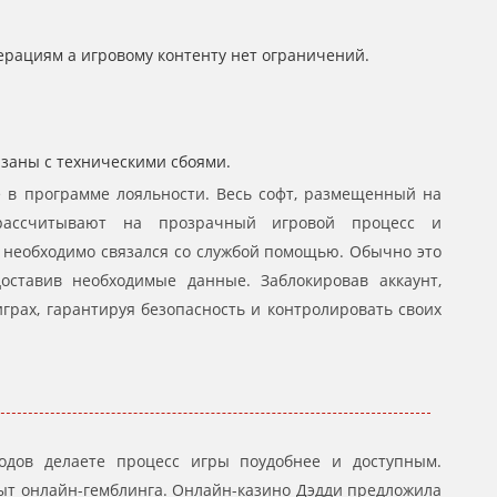
ерациям а игровому контенту нет ограничений.
язаны с техническими сбоями.
 в программе лояльности. Весь софт, размещенный на
 рассчитывают на прозрачный игровой процесс и
и необходимо связался со службой помощью. Обычно это
оставив необходимые данные. Заблокировав аккаунт,
грах, гарантируя безопасность и контролировать своих
дов делаете процесс игры поудобнее и доступным.
пыт онлайн-гемблинга. Онлайн-казино Дэдди предложила