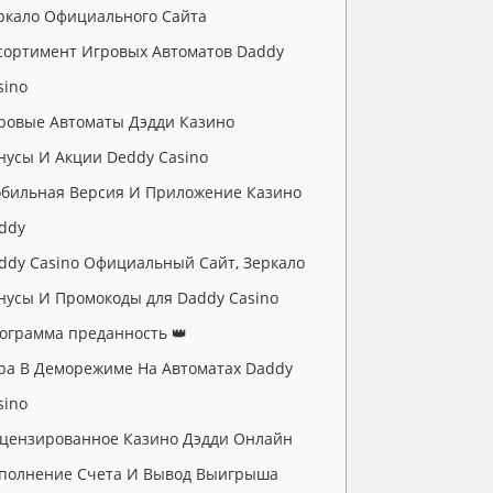
ркало Официального Сайта
сортимент Игровых Автоматов Daddy
sino
ровые Автоматы Дэдди Казино
нусы И Акции Deddy Casino
бильная Версия И Приложение Казино
ddy
ddy Casino Официальный Сайт, Зеркало
нусы И Промокоды для Daddy Casino
ограмма преданность 👑
ра В Деморежиме На Автоматах Daddy
sino
цензированное Казино Дэдди Онлайн
полнение Счета И Вывод Выигрыша