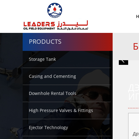
PRODUCTS
Б
Storage Tank
Casing and Cementing
Д
Downhole Rental Tools
И
High Pressure Valves & Fittings
Ejector Technology
Др