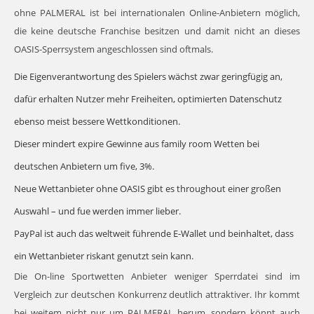
ohne PALMERAL ist bei internationalen Online-Anbietern möglich,
die keine deutsche Franchise besitzen und damit nicht an dieses
OASIS-Sperrsystem angeschlossen sind oftmals.
Die Eigenverantwortung des Spielers wächst zwar geringfügig an,
dafür erhalten Nutzer mehr Freiheiten, optimierten Datenschutz
ebenso meist bessere Wettkonditionen.
Dieser mindert expire Gewinne aus family room Wetten bei
deutschen Anbietern um five, 3%.
Neue Wettanbieter ohne OASIS gibt es throughout einer großen
Auswahl – und fue werden immer lieber.
PayPal ist auch das weltweit führende E-Wallet und beinhaltet, dass
ein Wettanbieter riskant genutzt sein kann.
Die On-line Sportwetten Anbieter weniger Sperrdatei sind im
Vergleich zur deutschen Konkurrenz deutlich attraktiver. Ihr kommt
bei weitem nicht nur um PALMERAL herum, sondern könnt auch