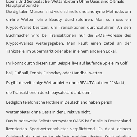
Lizenz Und Seriosität Bei Wettanbietern Ohne Oasis Sind Oftmals
Hauptprüfpunkte
Die digitalen Münzen sind viele schnelle und anonyme Methode, um
on-line Wetten ohne Beauty durchzuführen. Man so muss ein
Krypto-Wallet besitzen, um Transaktionen durchzuführen. An den
Buchmacher wird bei Transaktionen nur die E-Mail-Adresse des
Krypto-Wallets weitergegeben. Man kauft einen zettel an der
Tankstelle, im Supermarkt oder aber in einem anderen Lokal.
Ihr könnt durch diesen zum Beispiel live auf laufende Spiele im Golf
ball, Fußball, Tennis, Eishockey oder Handball wetten.
Es gibt derzeit einige Wettanbieter ohne BEAUTY auf dem" "Markt,
die Transaktionen durch paysafecard anbieten.
Lediglich telefonische Hotline in Deutschland haben perish
Wettanbieter ohne Oasis in der Direktive nicht.
Das bundesweite Selbstsperrsystem OASIS ist für alle in Deutschland
lizenzierten Sportwettenanbieter verpflichtend. Es dient deinem
Spielerschutz und sollte einfach problematisches Spielverhalten