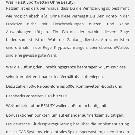
Was Heisst Sportwetten Ohne Beauty?
Ratsam ist es darüber hinaus, dass Du die Verifizierung so bestimmt
wie möglich abschließt. Ohne diese vermagst Du Dein Konto in der
Direktive nicht mit Einschränkungen nutzen und keine
Auszahlungen tätigen. Ein Faktor, der within diesem Zuge
bedeutsam ist, ist die Wahl des Zahlungsdienstes. Am schnellsten
sind oftmals in der Regel Kryptowährungen, aber ebenso eWallets
sind eine gewisse gute Wahl.
Wer die Lüftung der Einzahlungsgrenze beantragen will, muss close
seine kompletten, finanziellen Verhältnisse offenlegen.
Dazu zählen 50% Reload-Boni bis 500€, Kombiwetten-Boosts und
Cashbacks vonseiten 10% bis 500€.
Wettanbieter ohne BEAUTY wollen außerdem häufig mit
Bonusaktionen punkten, um auf einander aufmerksam zu tätigen.
Die deutsche Glücksspielregulierung hat über die Implementierung
des LUGAS-Systems, ein zentrales Spielersperrsystem, einen starken