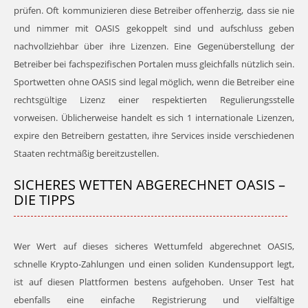
prüfen. Oft kommunizieren diese Betreiber offenherzig, dass sie nie
und nimmer mit OASIS gekoppelt sind und aufschluss geben
nachvollziehbar über ihre Lizenzen. Eine Gegenüberstellung der
Betreiber bei fachspezifischen Portalen muss gleichfalls nützlich sein.
Sportwetten ohne OASIS sind legal möglich, wenn die Betreiber eine
rechtsgültige Lizenz einer respektierten Regulierungsstelle
vorweisen. Üblicherweise handelt es sich 1 internationale Lizenzen,
expire den Betreibern gestatten, ihre Services inside verschiedenen
Staaten rechtmäßig bereitzustellen.
SICHERES WETTEN ABGERECHNET OASIS –
DIE TIPPS
Wer Wert auf dieses sicheres Wettumfeld abgerechnet OASIS,
schnelle Krypto-Zahlungen und einen soliden Kundensupport legt,
ist auf diesen Plattformen bestens aufgehoben. Unser Test hat
ebenfalls eine einfache Registrierung und vielfältige