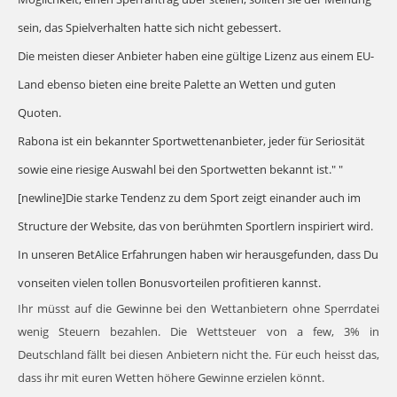
sein, das Spielverhalten hatte sich nicht gebessert.
Die meisten dieser Anbieter haben eine gültige Lizenz aus einem EU-
Land ebenso bieten eine breite Palette an Wetten und guten
Quoten.
Rabona ist ein bekannter Sportwettenanbieter, jeder für Seriosität
sowie eine riesige Auswahl bei den Sportwetten bekannt ist." "
[newline]Die starke Tendenz zu dem Sport zeigt einander auch im
Structure der Website, das von berühmten Sportlern inspiriert wird.
In unseren BetAlice Erfahrungen haben wir herausgefunden, dass Du
vonseiten vielen tollen Bonusvorteilen profitieren kannst.
Ihr müsst auf die Gewinne bei den Wettanbietern ohne Sperrdatei
wenig Steuern bezahlen. Die Wettsteuer von a few, 3% in
Deutschland fällt bei diesen Anbietern nicht the. Für euch heisst das,
dass ihr mit euren Wetten höhere Gewinne erzielen könnt.