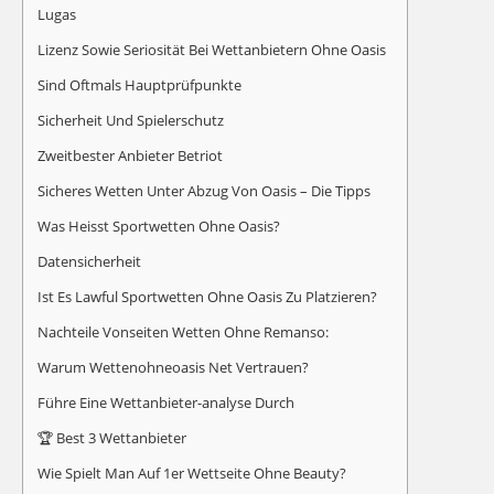
Lugas
Lizenz Sowie Seriosität Bei Wettanbietern Ohne Oasis
Sind Oftmals Hauptprüfpunkte
Sicherheit Und Spielerschutz
Zweitbester Anbieter Betriot
Sicheres Wetten Unter Abzug Von Oasis – Die Tipps
Was Heisst Sportwetten Ohne Oasis?
Datensicherheit
Ist Es Lawful Sportwetten Ohne Oasis Zu Platzieren?
Nachteile Vonseiten Wetten Ohne Remanso:
Warum Wettenohneoasis Net Vertrauen?
Führe Eine Wettanbieter-analyse Durch
🏆 Best 3 Wettanbieter
Wie Spielt Man Auf 1er Wettseite Ohne Beauty?