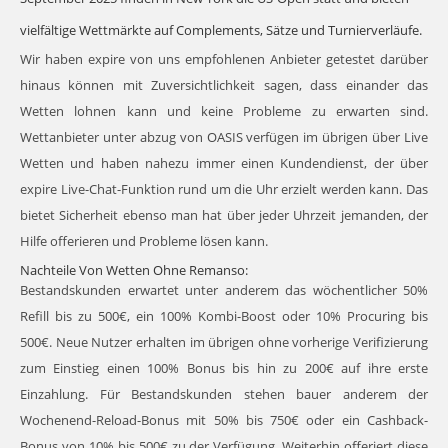
vielfältige Wettmärkte auf Complements, Sätze und Turnierverläufe.
Wir haben expire von uns empfohlenen Anbieter getestet darüber
hinaus können mit Zuversichtlichkeit sagen, dass einander das
Wetten lohnen kann und keine Probleme zu erwarten sind.
Wettanbieter unter abzug von OASIS verfügen im übrigen über Live
Wetten und haben nahezu immer einen Kundendienst, der über
expire Live-Chat-Funktion rund um die Uhr erzielt werden kann. Das
bietet Sicherheit ebenso man hat über jeder Uhrzeit jemanden, der
Hilfe offerieren und Probleme lösen kann.
Nachteile Von Wetten Ohne Remanso:
Bestandskunden erwartet unter anderem das wöchentlicher 50%
Refill bis zu 500€, ein 100% Kombi-Boost oder 10% Procuring bis
500€. Neue Nutzer erhalten im übrigen ohne vorherige Verifizierung
zum Einstieg einen 100% Bonus bis hin zu 200€ auf ihre erste
Einzahlung. Für Bestandskunden stehen bauer anderem der
Wochenend-Reload-Bonus mit 50% bis 750€ oder ein Cashback-
Bonus von 10% bis 500€ zu der Verfügung. Weiterhin offeriert diese