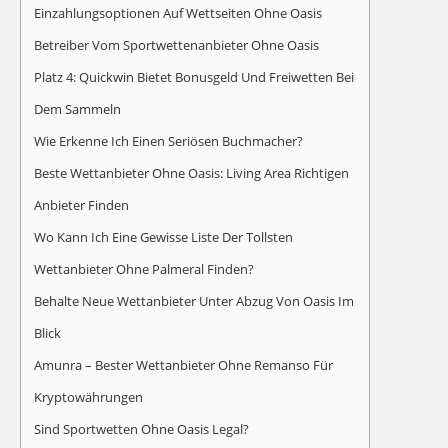
Einzahlungsoptionen Auf Wettseiten Ohne Oasis
Betreiber Vom Sportwettenanbieter Ohne Oasis
Platz 4: Quickwin Bietet Bonusgeld Und Freiwetten Bei
Dem Sammeln
Wie Erkenne Ich Einen Seriösen Buchmacher?
Beste Wettanbieter Ohne Oasis: Living Area Richtigen
Anbieter Finden
Wo Kann Ich Eine Gewisse Liste Der Tollsten
Wettanbieter Ohne Palmeral Finden?
Behalte Neue Wettanbieter Unter Abzug Von Oasis Im
Blick
Amunra – Bester Wettanbieter Ohne Remanso Für
Kryptowährungen
Sind Sportwetten Ohne Oasis Legal?