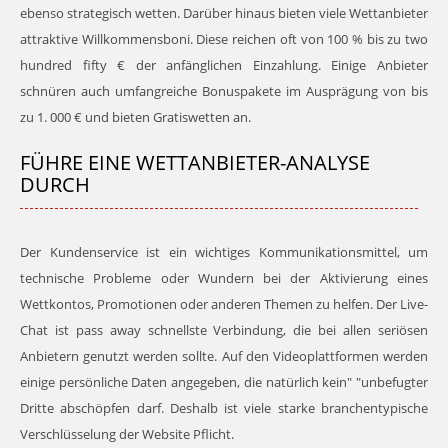
ebenso strategisch wetten. Darüber hinaus bieten viele Wettanbieter
attraktive Willkommensboni. Diese reichen oft von 100 % bis zu two
hundred fifty € der anfänglichen Einzahlung. Einige Anbieter
schnüren auch umfangreiche Bonuspakete im Ausprägung von bis
zu 1. 000 € und bieten Gratiswetten an.
FÜHRE EINE WETTANBIETER-ANALYSE
DURCH
Der Kundenservice ist ein wichtiges Kommunikationsmittel, um
technische Probleme oder Wundern bei der Aktivierung eines
Wettkontos, Promotionen oder anderen Themen zu helfen. Der Live-
Chat ist pass away schnellste Verbindung, die bei allen seriösen
Anbietern genutzt werden sollte. Auf den Videoplattformen werden
einige persönliche Daten angegeben, die natürlich kein" "unbefugter
Dritte abschöpfen darf. Deshalb ist viele starke branchentypische
Verschlüsselung der Website Pflicht.