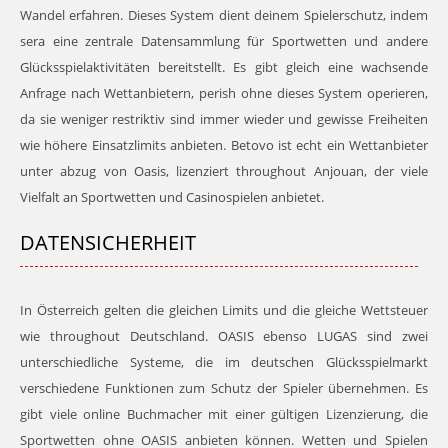
Wandel erfahren. Dieses System dient deinem Spielerschutz, indem
sera eine zentrale Datensammlung für Sportwetten und andere
Glücksspielaktivitäten bereitstellt. Es gibt gleich eine wachsende
Anfrage nach Wettanbietern, perish ohne dieses System operieren,
da sie weniger restriktiv sind immer wieder und gewisse Freiheiten
wie höhere Einsatzlimits anbieten. Betovo ist echt ein Wettanbieter
unter abzug von Oasis, lizenziert throughout Anjouan, der viele
Vielfalt an Sportwetten und Casinospielen anbietet.
DATENSICHERHEIT
In Österreich gelten die gleichen Limits und die gleiche Wettsteuer
wie throughout Deutschland. OASIS ebenso LUGAS sind zwei
unterschiedliche Systeme, die im deutschen Glücksspielmarkt
verschiedene Funktionen zum Schutz der Spieler übernehmen. Es
gibt viele online Buchmacher mit einer gültigen Lizenzierung, die
Sportwetten ohne OASIS anbieten können. Wetten und Spielen