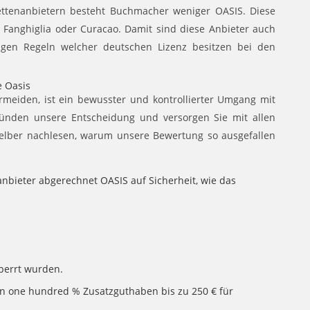
wettenanbietern besteht Buchmacher weniger OASIS. Diese
 Fanghiglia oder Curacao. Damit sind diese Anbieter auch
trengen Regeln welcher deutschen Lizenz besitzen bei den
e Oasis
rmeiden, ist ein bewusster und kontrollierter Umgang mit
nden unsere Entscheidung und versorgen Sie mit allen
selber nachlesen, warum unsere Bewertung so ausgefallen
nbieter abgerechnet OASIS auf Sicherheit, wie das
sperrt wurden.
nen one hundred % Zusatzguthaben bis zu 250 € für