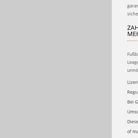
gara
sich
ZAH
ME
Fußb
Leag
unnöt
Lizen
Regu
Bei 
Umso 
Diese
of m