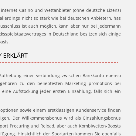
 internet Casino und Wettanbieter (ohne deutsche Lizenz)
allerdings nicht so stark wie bei deutschen Anbietern, has
lausschluss ist auch möglich, kann aber nur bei jedermann
ksspielstaatsvertrages in Deutschland besitzen sich einige
asis
.
 ERKLÄRT
e Aufhebung einer verbindung zwischen Bankkonto ebenso
 gehören zu den beliebtesten Marketing promotions bei
eine Aufstockung jeder ersten Einzahlung, falls sich ein
optionen sowie einem erstklassigen Kundenservice finden
nötigen. Der Willkommensbonus wird als Einzahlungsbonus
 Sport Procuring und Reload, aber auch Kombiwetten-Boosts
erfügung. Hinsichtlich der Sportarten kommen Sie ebenfalls