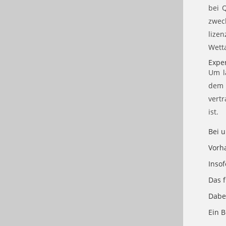
bei 
zwec
lize
Wett
Expe
Um l
dem 
vert
ist.
Bei 
Vorha
Insof
Das 
Dabei
Ein B