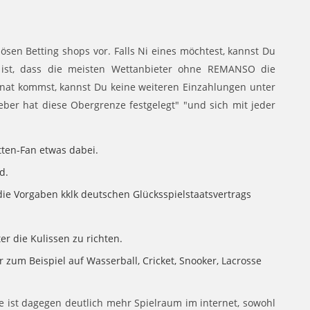
iösen Betting shops vor. Falls Ni eines möchtest, kannst Du
teil ist, dass die meisten Wettanbieter ohne REMANSO die
onat kommst, kannst Du keine weiteren Einzahlungen unter
er hat diese Obergrenze festgelegt" "und sich mit jeder
tten-Fan etwas dabei.
d.
die Vorgaben kklk deutschen Glücksspielstaatsvertrags
r die Kulissen zu richten.
zum Beispiel auf Wasserball, Cricket, Snooker, Lacrosse
 ist dagegen deutlich mehr Spielraum im internet, sowohl