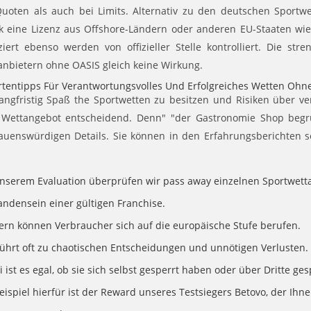
Quoten als auch bei Limits. Alternativ zu den deutschen Sport
k eine Lizenz aus Offshore-Ländern oder anderen EU-Staaten wie
nziert ebenso werden von offizieller Stelle kontrolliert. Die s
anbietern ohne OASIS gleich keine Wirkung.
rtentipps Für Verantwortungsvolles Und Erfolgreiches Wetten Ohn
angfristig Spaß the Sportwetten zu besitzen und Risiken über ve
Wettangebot entscheidend. Denn" "der Gastronomie Shop begrü
rauenswürdigen Details. Sie können in den Erfahrungsberichten 
unserem Evaluation überprüfen wir pass away einzelnen Sportwetta
ndensein einer gültigen Franchise.
ern können Verbraucher sich auf die europäische Stufe berufen.
führt oft zu chaotischen Entscheidungen und unnötigen Verlusten.
 ist es egal, ob sie sich selbst gesperrt haben oder über Dritte ge
eispiel hierfür ist der Reward unseres Testsiegers Betovo, der Ih