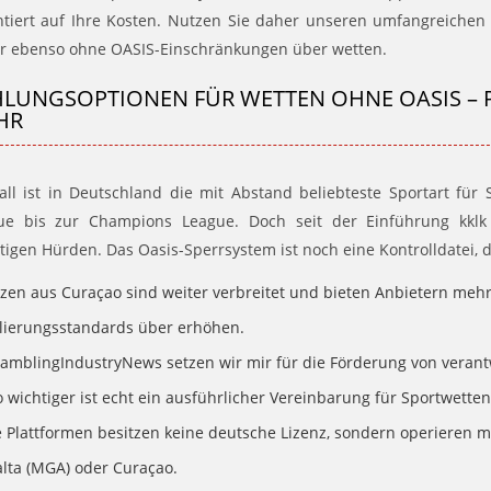
ntiert auf Ihre Kosten. Nutzen Sie daher unseren umfangreichen 
er ebenso ohne OASIS-Einschränkungen über wetten.
LUNGSOPTIONEN FÜR WETTEN OHNE OASIS – P
HR
all ist in Deutschland die mit Abstand beliebteste Sportart für
ue bis zur Champions League. Doch seit der Einführung kklk 
igen Hürden. Das Oasis-Sperrsystem ist noch eine Kontrolldatei, d
zen aus Curaçao sind weiter verbreitet und bieten Anbietern mehr F
lierungsstandards über erhöhen.
GamblingIndustryNews setzen wir mir für die Förderung von verant
wichtiger ist echt ein ausführlicher Vereinbarung für Sportwette
 Plattformen besitzen keine deutsche Lizenz, sondern operieren mi
alta (MGA) oder Curaçao.