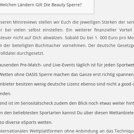
 Welchen Ländern Gilt Die Beauty Sperre?
seren Minireviews stellen wir Euch die jeweiligen Stärken der ser
ir bei vielen selbst einstellen. Ein weiterer finanzieller Vor
steuer nicht auf Dich abwälzen. Sobald Du bei 1. 000 Euro pro M
m der beteiligten Buchmacher vornehmen. Der deutsche Gesetzgeb
olldatei durchgesetzt.
ausenden Pre-Match- und Live-Events täglich ist für jeden Sportwe
-Wetten ohne OASIS Sperre machen das Ganze erst richtig spannen
nbieter besitzen wenig deutsche Lizenz ebenso sind nicht a good 
nden.
nd ist im Seriositätscheck zudem den Blick noch etwas weiter hinte
 den beliebtesten Sportarten kannst Du über diesen Wettanbieter 
so diverse eSports wetten.
internationalen Wettplattformen ohne Anbindung an das Technique