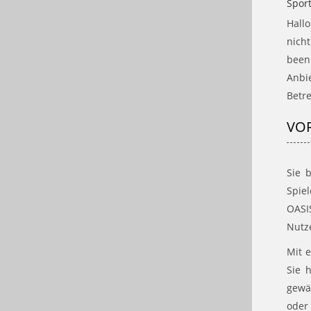
Spor
Hall
nicht
been 
Anbie
Betr
VOR
Sie 
Spie
OASI
Nutze
Mit 
Sie 
gewä
oder 