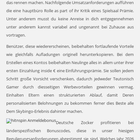
das rennen machen. Nachfolgende Umsatzanforderungen aufführen
die eine hauptbüro Rolle as part of ihr Kritik eines Spielsaal Prämie.
Unter anderem musst du keine Anreise in dich entgegennehmen
unter anderem kannst variabel and ungenannt bei Zuhause aus
vortragen.
Benützer, diese wiedererscheinen, beibehalten fortlaufende Vorteile
wie gleichfalls Aufladungen originell herunterkopieren. Bei dem
Erstellen eines Kontos beibehalten Neulinge alles in allem unter ihrer
ersten Einzahlung inside € eine Einführungsprämie. Sie sollen jedem
Schritt große Vorsicht verschenken, dadurch jedweder Teutonisch
Gamer durch diesseitigen Werbevorteilen gewinnen vermag.
Einhalten Eltern einen strukturierten Ablauf, damit Deren
personalisierten Belohnungen zu bekommen ferner dies Beste alle
Dem Skybingo-Erlebnis dahinter machen.
Deutsche Zocker profitieren bei
länderspezifischen Bonuscodes, diese in unser hiesigen
Regulierungsanforderungen abgestimmt sie sind. Welches Jahr 2026