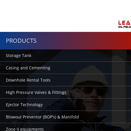
PRODUCTS
Storage Tank
Casing and Cementing
Downhole Rental Tools
High Pressure Valves & Fittings
Ejector Technology
Blowout Preventor (BOP’s) & Manifold
Zone II equipments