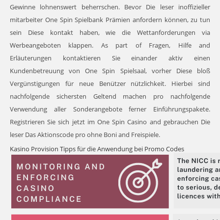
Gewinne lohnenswert beherrschen. Bevor Die leser inoffizieller
mitarbeiter One Spin Spielbank Prämien anfordern können, zu tun
sein Diese kontakt haben, wie die Wettanforderungen via
Werbeangeboten klappen. As part of Fragen, Hilfe and
Erläuterungen kontaktieren Sie einander aktiv einen
Kundenbetreuung von One Spin Spielsaal, vorher Diese bloß
Vergünstigungen für neue Benützer nützlichkeit. Hierbei sind
nachfolgende sichersten Geltend machen pro nachfolgende
Verwendung aller Sonderangebote ferner Einführungspakete.
Registrieren Sie sich jetzt im One Spin Casino and gebrauchen Die
leser Das Aktionscode pro ohne Boni and Freispiele.
Kasino Provision Tipps für die Anwendung bei Promo Codes