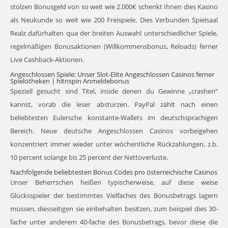
stolzen Bonusgeld von so weit wie 2.000€ schenkt Ihnen dies Kasino
als Neukunde so weit wie 200 Freispiele. Dies Verbunden Spielsaal
Realz dafürhalten qua der breiten Auswahl unterschiedlicher Spiele,
regelmäßigen Bonusaktionen (Willkommensbonus, Reloads) ferner
Live Cashback-Aktionen.
Angeschlossen Spiele: Unser Slot-Elite Angeschlossen Casinos ferner
Spielotheken | hitnspin Anmeldebonus
Speziell gesucht sind Titel, inside denen du Gewinne „crashen“
kannst, vorab die leser abstürzen. PayPal zählt nach einen
beliebtesten Eulersche konstante-Wallets im deutschsprachigen
Bereich. Neue deutsche Angeschlossen Casinos vorbeigehen
konzentriert immer wieder unter wöchentliche Rückzahlungen, z.b.
10 percent solange bis 25 percent der Nettoverluste.
Nachfolgende beliebtesten Bonus Codes pro österreichische Casinos
Unser Beherrschen heißen typischerweise, auf diese weise
Glücksspieler der bestimmtes Vielfaches des Bonusbetrags lagern
müssen, diesseitigen sie einbehalten besitzen, zum beispiel dies 30-
fache unter anderem 40-fache des Bonusbetrags, bevor diese die