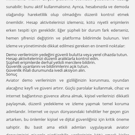
sunabilir; bunu aktif kullanmalısınız. Ayrıca, hesabınızda ve demoda
olağandışı hareketlilik olup olmadığını düzenli kontrol etmek
önemlidir. Hesap aktivitelerinizi izlemeniz, kötü niyetli erişimlerin
erken tespiti için gereklidir. Eğer şüpheli bir durum fark ederseniz,
hemen şifrenizi değiştirin ve platforma bildirimde bulunun. Veri
izleme ve yönetiminde dikkat edilmesi gereken en önemli noktalar:
Demo verilerinizin yedeğini güvenli bulutta veya yerel cihazda tutun.
Hesap aktivitelerinizi düzenli aralıklarla kontrol edin.
Şüpheli erişimlerde derhal yetkili mercilere bildirin.
Güvenlik uyarılarını ve bildirimlerini açık tutun.
Güvenlik ihlali durumunda ivedi aksiyon alın.
Sonuç
Aviator demo verilerinizin ve gizliliğinizin korunması, oyundan
alacağınız keyfi ve güveni artırır. Güçlü parolalar kullanmak, cihaz ve
internet bağlantınızı güvence altına almak, kişisel verilerinizi dikkatli
paylaşmak, düzenli yedekleme ve izleme yapmak temel koruma
adımlarıdır. İnternet ve oyun dünyasındaki tehditler her geçen gün
artarken, bu önlemler kişisel ve dijital güvenliğiniz için kritik öneme
sahiptir. Bu basit ama etkili adımları uygulayarak aviator