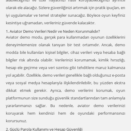
alabileceğinizi ve özel hayatınızı nasıl koruyabileceğinizi ayrıntılı
olarak ele alacağız. Sizlere güvenliğinizi artırmak için pratik ipuçları, en
iyi uygulamalar ve temel stratejiler sunacağız. Böylece oyun keyfiniz
kesintiye uğramadan, verileriniz güvende kalacaktır.
1. Aviator Demo Verileri Nedir ve Neden Korunmalıdır?
Aviator demo modu, gerçek para kullanmadan oyunun özelliklerini
deneyimlemenize olanak tanıyan bir test ortamıdır. Ancak, demo
modda bile kullanılan kişisel bilgiler, cihaz verileri veya hesaba bağlı
bilgiler risk altında olabilir. Verilerinizi korumamak, kimlik hırsızlığı,
hesap ele geçirme veya veri sızıntısı gibi tehditlere maruz kalmanıza
yol açabilir. Özellikle, demo verileri genellikle bağlı olduğunuz e-posta
veya sosyal medya hesaplarıyla ilişkilendirilebilir, bu yüzden ekstra
dikkat etmek gerekir. Ayrıca, demo verilerini korumak, oyun
platformunun size sunduğu güvenlik standartlarından tam anlamıyla
yararlanmanızı sağlar. Bu nedenle, aviator demo verilerinizi
koruyarak hem kendinizi hem de oyundaki performansınızı
korursunuz.
2. Güçlü Parola Kullanımı ve Hesap Güvenliği