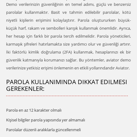
Demo verilerinizin güvenliğinin en temel adımı, güçlü ve benzersiz
parolalar kullanmaktır. Basit ve tahmin edilebilir parolalar, kötü
niyetli kişilerin erişimini kolaylaştırır. Parola oluştururken büyük-
küçük harf, rakam ve sembolleri karışık kullanmak önemlidir. Ayrıca,
her hesap için farklı bir parola tercih edilmelidir. Parola yöneticileri,
karmaşık şifreleri hatırlamakta size yardımcı olur ve güvenliği artırır.
İki faktörlü kimlik doğrulama (2FA) kullanmak, hesaplarınızı ek bir
güvenlik katmanıyla korumanızı sağlar. Bu yöntemler, aviator demo
verilerinize yetkisiz erişimi önlemenin en etkili yollarındandır
Aviator
.
PAROLA KULLANIMINDA DIKKAT EDILMESI
GEREKENLER:
Parola en az 12 karakter olmalı
Kişisel bilgiler parola yapısında yer almamalı
Parolalar düzenli aralıklarla güncellenmeli