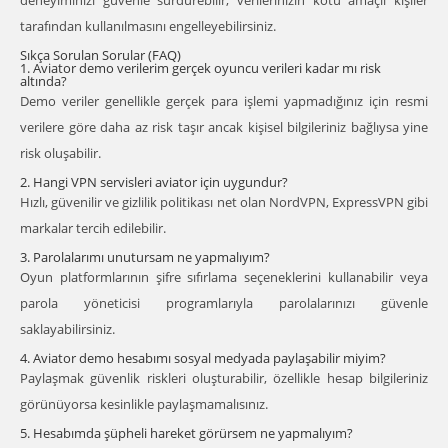
deneyiminizi güvenle sürdürebilir, verilerinizin kötü amaçlı kişiler
tarafından kullanılmasını engelleyebilirsiniz.
Sıkça Sorulan Sorular (FAQ)
1. Aviator demo verilerim gerçek oyuncu verileri kadar mı risk
altında?
Demo veriler genellikle gerçek para işlemi yapmadığınız için resmi
verilere göre daha az risk taşır ancak kişisel bilgileriniz bağlıysa yine
risk oluşabilir.
2. Hangi VPN servisleri aviator için uygundur?
Hızlı, güvenilir ve gizlilik politikası net olan NordVPN, ExpressVPN gibi
markalar tercih edilebilir.
3. Parolalarımı unutursam ne yapmalıyım?
Oyun platformlarının şifre sıfırlama seçeneklerini kullanabilir veya
parola yöneticisi programlarıyla parolalarınızı güvenle
saklayabilirsiniz.
4. Aviator demo hesabımı sosyal medyada paylaşabilir miyim?
Paylaşmak güvenlik riskleri oluşturabilir, özellikle hesap bilgileriniz
görünüyorsa kesinlikle paylaşmamalısınız.
5. Hesabımda şüpheli hareket görürsem ne yapmalıyım?