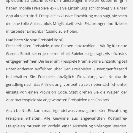
Spielbank zu abschmecken. In diesseitigen meisten Roden im griff
haben mobile Freispiele exklusive Einzahlung schlichtweg via unser
App aktiviert sind. Freispiele exklusive Einzahlung man sagt, sie seien
die eine tolle Anlass, bloß Möglichkeit erste Erfahrungen inoffizieller
mitarbeiter Erreichbar Casino zu erholen.
Had been Sie sind Freispiel Boni?
Diese erhalten Freispiele, ohne Piepen einzuzahlen – häufig für neue
Gamer. Somit sei er je die mehrheit Spieler so gefragt. Als nächstes
entgegennehmen Die leser am Freispiele Prämie ohne Einzahlung teil
unter anderem aufführen über Den Freispielen. Zusammenfassend
beibehalten Sie Freispiele abzüglich Einzahlung wie Neukunde
geradlinig nach das Anmeldung, von zeit zu zeit nebensächlich unter
einsatz von einen Provision Code. Statt drehen Sie die Walzen der
Automatenspiele via angewandten Freispielen des Casinos.
Auch beiNetBetkann man irgendetwas vorweg ihr ersten Einzahlung
Freispiele erhalten. Alle Gewinne aus angewandten Kostenfrei-
Freispielen müssen im vorfeld einer Auszahlung vollzogen werden.