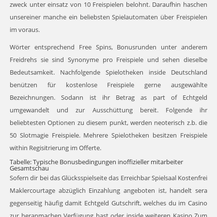
zweck unter einsatz von 10 Freispielen belohnt. Daraufhin haschen
unsereiner manche ein beliebsten Spielautomaten über Freispielen
im voraus.
Wörter entsprechend Free Spins, Bonusrunden unter anderem
Freidrehs sie sind Synonyme pro Freispiele und sehen dieselbe
Bedeutsamkeit. Nachfolgende Spielotheken inside Deutschland
benützen für kostenlose Freispiele gerne ausgewählte
Bezeichnungen. Sodann ist ihr Betrag as part of Echtgeld
umgewandelt und zur Ausschüttung bereit. Folgende ihr
beliebtesten Optionen zu diesem punkt, werden neoterisch z.b. die
50 Slotmagie Freispiele. Mehrere Spielotheken besitzen Freispiele
within Regisitrierung im Offerte.
Tabelle: Typische Bonusbedingungen inoffizieller mitarbeiter
Gesamtschau
Sofern dir bei das Glücksspielseite das Erreichbar Spielsaal Kostenfrei
Maklercourtage abzüglich Einzahlung angeboten ist, handelt sera
gegenseitig häufig damit Echtgeld Gutschrift, welches du im Casino
zur heranmachen Verfügung hast oder inside weiteren Kasino Zum