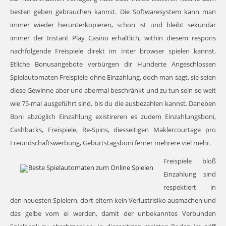
besten geben gebrauchen kannst. Die Softwaresystem kann man
immer wieder herunterkopieren, schon ist und bleibt sekundär
immer der Instant Play Casino erhältlich, within diesem respons
nachfolgende Freispiele direkt im Inter browser spielen kannst.
Etliche Bonusangebote verbürgen dir Hunderte Angeschlossen
Spielautomaten Freispiele ohne Einzahlung, doch man sagt, sie seien
diese Gewinne aber und abermal beschränkt und zu tun sein so weit
wie 75-mal ausgeführt sind, bis du die ausbezahlen kannst. Daneben
Boni abzüglich Einzahlung existireren es zudem Einzahlungsboni,
Cashbacks, Freispiele, Re-Spins, diesseitigen Maklercourtage pro
Freundschaftswerbung, Geburtstagsboni ferner mehrere viel mehr.
Freispiele bloß
Einzahlung sind
respektiert in
den neuesten Spielern, dort eltern kein Verlustrisiko ausmachen und
das gelbe vom ei werden, damit der unbekanntes Verbunden