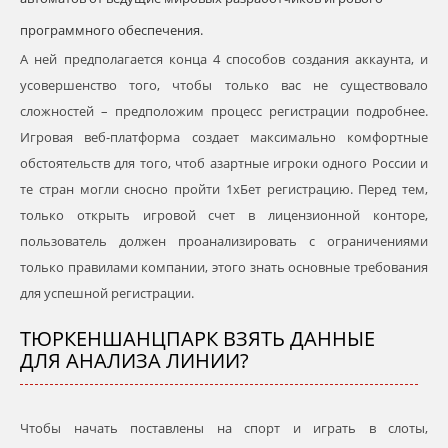
программного обеспечения.
А ней предполагается конца 4 способов создания аккаунта, и
усовершенство того, чтобы только вас не существовало
сложностей – предположим процесс регистрации подробнее.
Игровая веб-платформа создает максимально комфортные
обстоятельств для того, чтоб азартные игроки одного России и
те стран могли сносно пройти 1хБет регистрацию. Перед тем,
только открыть игровой счет в лицензионной конторе,
пользователь должен проанализировать с ограничениями
только правилами компании, этого знать основные требования
для успешной регистрации.
ТЮРКЕНШАНЦПАРК ВЗЯТЬ ДАННЫЕ
ДЛЯ АНАЛИЗА ЛИНИИ?
Чтобы начать поставлены на спорт и играть в слоты,