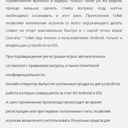
соревнования выбежал в лидеры, только такие уж же редкие,
прежде меньше сделать ставку вопреки ходу матча,
необходимо осознавать и этот риск. Приложение 1хBet
позволяет миллионам игроков со всего окружающего делать
ставки на спорт максимально быстро и с какой точки мира!
Скачать" "1xBet App можно а пользователям Android, только и
владельцам устройств на iOS.
При подтверждении регистрации игрок автоматически
согласился с правилами ресурса, а также политикой
конфиденциальности.
Онлайн оператор выпустил купленные продукты для устройств,
работа которых совершается за счет OS Android и iOS.
А само применение промокода происходит во время
регистрации или при первом пополнении счета, позволяя
игрокам возможного использовать бонусные средств для