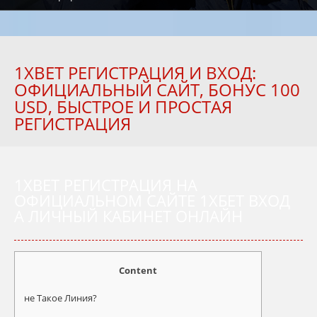
1XBET РЕГИСТРАЦИЯ И ВХОД:
ОФИЦИАЛЬНЫЙ САЙТ, БОНУС 100
USD, БЫСТРОЕ И ПРОСТАЯ
РЕГИСТРАЦИЯ
1XBET РЕГИСТРАЦИЯ НА
ОФИЦИАЛЬНОМ САЙТЕ 1ХБЕТ ВХОД
А ЛИЧНЫЙ КАБИНЕТ ОНЛАЙН
Content
не Такое Линия?