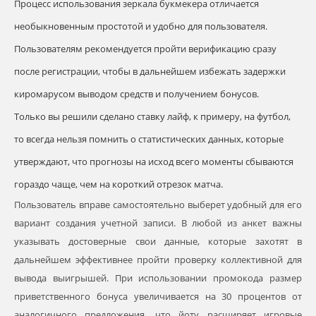
Процесс использования зеркала букмекера отличается
необыкновенным простотой и удобно для пользователя.
Пользователям рекомендуется пройти верификацию сразу
после регистрации, чтобы в дальнейшем избежать задержки
киромарусом выводом средств и получением бонусов.
Только вы решили сделано ставку лайф, к примеру, на футбол,
то всегда нельзя помнить о статистических данных, которые
утверждают, что прогнозы на исход всего моменты сбываются
гораздо чаще, чем на короткий отрезок матча.
Пользователь вправе самостоятельно выберет удобный для его
вариант создания учетной записи. В любой из анкет важны
указывать достоверные свои данные, которые захотят в
дальнейшем эффективнее пройти проверку коллективной для
вывода выигрышей. При использовании промокода размер
приветственного бонуса увеличивается на 30 процентов от
аналогичного предложения, что йоту расширяет игровые