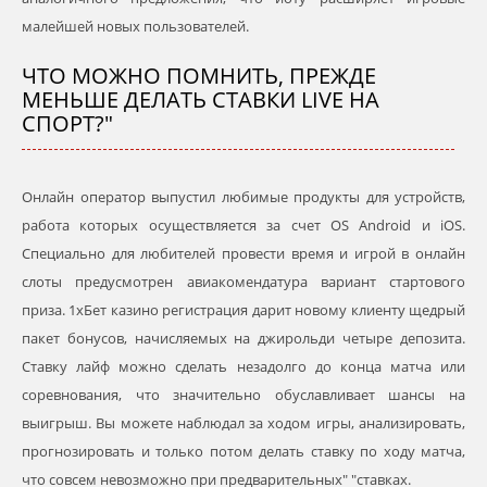
малейшей новых пользователей.
ЧТО МОЖНО ПОМНИТЬ, ПРЕЖДЕ
МЕНЬШЕ ДЕЛАТЬ СТАВКИ LIVE НА
СПОРТ?"
Онлайн оператор выпустил любимые продукты для устройств,
работа которых осуществляется за счет OS Android и iOS.
Специально для любителей провести время и игрой в онлайн
слоты предусмотрен авиакомендатура вариант стартового
приза. 1хБет казино регистрация дарит новому клиенту щедрый
пакет бонусов, начисляемых на джирольди четыре депозита.
Ставку лайф можно сделать незадолго до конца матча или
соревнования, что значительно обуславливает шансы на
выигрыш. Вы можете наблюдал за ходом игры, анализировать,
прогнозировать и только потом делать ставку по ходу матча,
что совсем невозможно при предварительных" "ставках.