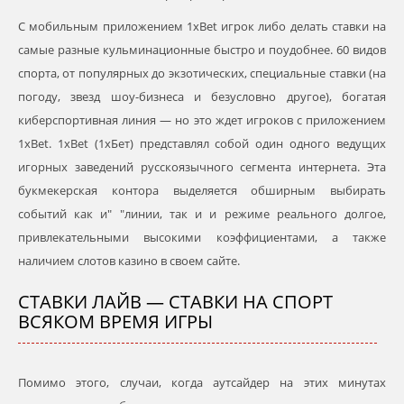
С мобильным приложением 1хBet игрок либо делать ставки на
самые разные кульминационные быстро и поудобнее. 60 видов
спорта, от популярных до экзотических, специальные ставки (на
погоду, звезд шоу-бизнеса и безусловно другое), богатая
киберспортивная линия — но это ждет игроков с приложением
1хBet. 1xBet (1хБет) представлял собой один одного ведущих
игорных заведений русскоязычного сегмента интернета. Эта
букмекерская контора выделяется обширным выбирать
событий как и" "линии, так и и режиме реального долгое,
привлекательными высокими коэффициентами, а также
наличием слотов казино в своем сайте.
СТАВКИ ЛАЙВ — СТАВКИ НА СПОРТ
ВСЯКОМ ВРЕМЯ ИГРЫ
Помимо этого, случаи, когда аутсайдер на этих минутах