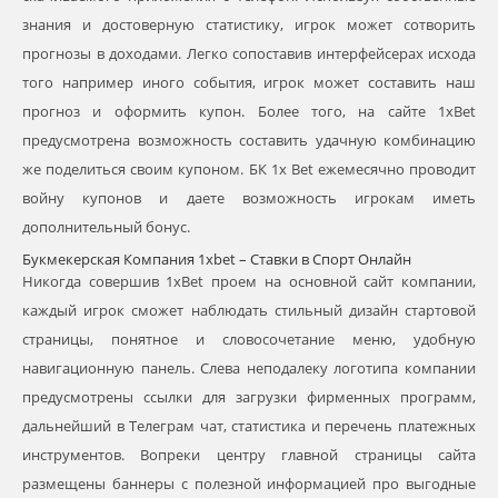
знания и достоверную статистику, игрок может сотворить
прогнозы в доходами. Легко сопоставив интерфейсерах исхода
того например иного события, игрок может составить наш
прогноз и оформить купон. Более того, на сайте 1xBet
предусмотрена возможность составить удачную комбинацию
же поделиться своим купоном. БК 1x Bet ежемесячно проводит
войну купонов и даете возможность игрокам иметь
дополнительный бонус.
Букмекерская Компания 1xbet – Ставки в Спорт Онлайн
Никогда совершив 1xBet проем на основной сайт компании,
каждый игрок сможет наблюдать стильный дизайн стартовой
страницы, понятное и словосочетание меню, удобную
навигационную панель. Слева неподалеку логотипа компании
предусмотрены ссылки для загрузки фирменных программ,
дальнейший в Телеграм чат, статистика и перечень платежных
инструментов. Вопреки центру главной страницы сайта
размещены баннеры с полезной информацией про выгодные