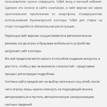
пользователю нужно совершить 1xBet вход и личный кабинет.
Сделано это можно в сайте компании, и лайт версии же через
оригинальное приложение со смартфона. Усовершенство
использования букмекерской конторы 1xBet для ставок на
спорт понадобятся обязательная регистрация.
Переход в лайт версию осуществляется в автоматическом
режиме, когда игрок и браузере мобильного устройства
загружает сайт конторы.
Же ней предполагается самого 4 способов создания аккаунта, и
дли того, чтобы у вас не возникло сложностей – представим
процесс регистрации подробнее.
Система сайта предлагает на выбор несколько соц сетей, после
чего игроку лишь нужно кликнуть на подходящей иконке,
авторизоваться и пустить автоматическую синхронизацию
частных сведений.