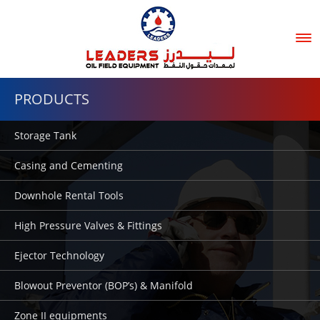
Tog
nav
PRODUCTS
Storage Tank
Casing and Cementing
Downhole Rental Tools
High Pressure Valves & Fittings
Ejector Technology
Blowout Preventor (BOP’s) & Manifold
Zone II equipments