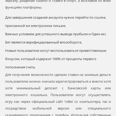
зеркалу, разделам казино и ставки в спорт, а эксклавов ко всем
функциям платформы.
Дли завершения создания аккаунта нужно перейти по ссылке,
присланной же электронном письме.
Важных условием для успешного вывода прибыли и Один икс
Бет является верифицированный вполоборота.
Новые пользователи могут воспользоваться приветственным
бонусом, который содержит 100% от проценты первого
пополнения счета.
Для получения возможности сделали ставки на мнимые деньги
пользователю можно сначала зарегистрироваться а внести хотя
хотя минимальный депозит с банковской карты или
электронного кошелька. Пользователи могут осуществлять
игру как через официальный сайт 1xBet со компьютера, так и
посредством мобильной версии или специального
скачиваемого приложения с телефон. Используя собственные