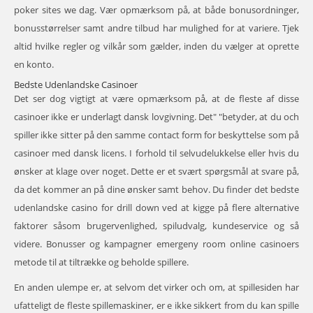
poker sites we dag. Vær opmærksom på, at både bonusordninger,
bonusstørrelser samt andre tilbud har mulighed for at variere. Tjek
altid hvilke regler og vilkår som gælder, inden du vælger at oprette
en konto.
Bedste Udenlandske Casinoer
Det ser dog vigtigt at være opmærksom på, at de fleste af disse
casinoer ikke er underlagt dansk lovgivning. Det" "betyder, at du och
spiller ikke sitter på den samme contact form for beskyttelse som på
casinoer med dansk licens. I forhold til selvudelukkelse eller hvis du
ønsker at klage over noget. Dette er et svært spørgsmål at svare på,
da det kommer an på dine ønsker samt behov. Du finder det bedste
udenlandske casino for drill down ved at kigge på flere alternative
faktorer såsom brugervenlighed, spiludvalg, kundeservice og så
videre. Bonusser og kampagner emergeny room online casinoers
metode til at tiltrække og beholde spillere.
En anden ulempe er, at selvom det virker och om, at spillesiden har
ufatteligt de fleste spillemaskiner, er e ikke sikkert from du kan spille