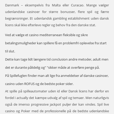
Danmark – eksempelvis fra Malta eller Curacao. Mange vælger
udenlandske casinoer for større bonusser, flere spil og færre
begrænsninger. Et udenlandsk gambling establishment uden dansk
licens skal ikke efterleve regler og behov fra den danske stat.
Ved at vælge et casino mediterranean fleksible og sikre
betalingsmuligheder kan spillere få en problemfri oplevelse fra start
til slut.
Dette kan tage lidt længere tid conclusion andre metoder, adult men
det er durante pålidelig og" "sikker måde at overføre penge på.
På Spillefuglen finder man alt lige fra anmeldelser af danske casinoer,
casino uden ROFUS og de bedste poker sider.
At spille på spilleautomater uden id eller Dansk licens har derfor en
fordel i actually det kæmpe udvalg af spil og temaer. Men naturligvis
også de imenso progressive jackpot puljer der kan vindes. Spil live
casino og Poker med de professionelle på de bedste udenlandske