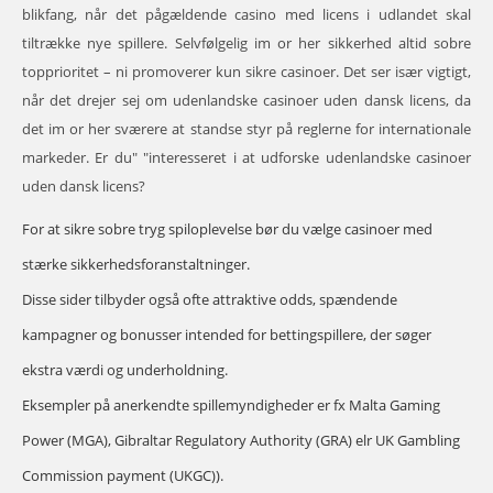
blikfang, når det pågældende casino med licens i udlandet skal
tiltrække nye spillere. Selvfølgelig im or her sikkerhed altid sobre
topprioritet – ni promoverer kun sikre casinoer. Det ser især vigtigt,
når det drejer sej om udenlandske casinoer uden dansk licens, da
det im or her sværere at standse styr på reglerne for internationale
markeder. Er du" "interesseret i at udforske udenlandske casinoer
uden dansk licens?
For at sikre sobre tryg spiloplevelse bør du vælge casinoer med
stærke sikkerhedsforanstaltninger.
Disse sider tilbyder også ofte attraktive odds, spændende
kampagner og bonusser intended for bettingspillere, der søger
ekstra værdi og underholdning.
Eksempler på anerkendte spillemyndigheder er fx Malta Gaming
Power (MGA), Gibraltar Regulatory Authority (GRA) elr UK Gambling
Commission payment (UKGC)).