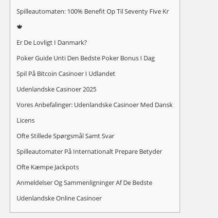
Spilleautomaten: 100% Benefit Op Til Seventy Five Kr
🍁
Er De Lovligt I Danmark?
Poker Guide Unti Den Bedste Poker Bonus I Dag
Spil På Bitcoin Casinoer I Udlandet
Udenlandske Casinoer 2025
Vores Anbefalinger: Udenlandske Casinoer Med Dansk
Licens
Ofte Stillede Spørgsmål Samt Svar
Spilleautomater På Internationalt Prepare Betyder
Ofte Kæmpe Jackpots
Anmeldelser Og Sammenligninger Af De Bedste
Udenlandske Online Casinoer