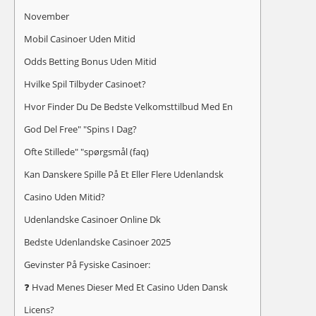
November
Mobil Casinoer Uden Mitid
Odds Betting Bonus Uden Mitid
Hvilke Spil Tilbyder Casinoet?
Hvor Finder Du De Bedste Velkomsttilbud Med En
God Del Free" "Spins I Dag?
Ofte Stillede" "spørgsmål (faq)
Kan Danskere Spille På Et Eller Flere Udenlandsk
Casino Uden Mitid?
Udenlandske Casinoer Online Dk
Bedste Udenlandske Casinoer 2025
Gevinster På Fysiske Casinoer:
❓ Hvad Menes Dieser Med Et Casino Uden Dansk
Licens?