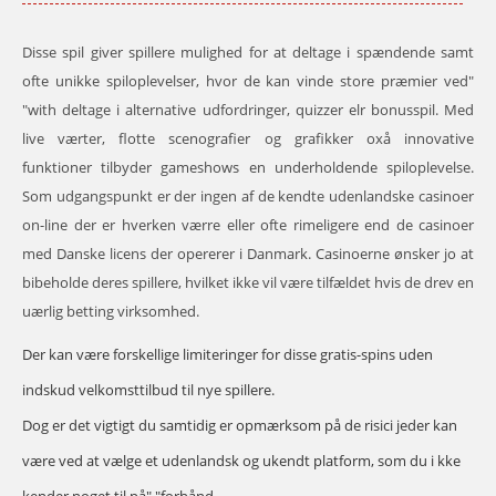
Disse spil giver spillere mulighed for at deltage i spændende samt
ofte unikke spiloplevelser, hvor de kan vinde store præmier ved"
"with deltage i alternative udfordringer, quizzer elr bonusspil. Med
live værter, flotte scenografier og grafikker oxå innovative
funktioner tilbyder gameshows en underholdende spiloplevelse.
Som udgangspunkt er der ingen af de kendte udenlandske casinoer
on-line der er hverken værre eller ofte rimeligere end de casinoer
med Danske licens der opererer i Danmark. Casinoerne ønsker jo at
bibeholde deres spillere, hvilket ikke vil være tilfældet hvis de drev en
uærlig betting virksomhed.
Der kan være forskellige limiteringer for disse gratis-spins uden
indskud velkomsttilbud til nye spillere.
Dog er det vigtigt du samtidig er opmærksom på de risici jeder kan
være ved at vælge et udenlandsk og ukendt platform, som du i kke