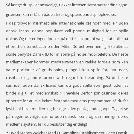
Så længe du spiller ansvarligt, tjekker licensen samt sætter dine egne
grænser, kan ni få en både sikker og spændende spiloplevelse.
I dag tilbyder nærmest alle internationale casinoer med elr uden
dansk licens, denne populære cell phone mulighed for at spille
online. Og der er ingen forskel på dette selv om ni vælger at spille på
et on the internet casino uden Mitid. Du behøver nemlig ikke altid at
skulle benytte Dansk ID for in spille på noise mobiltelefon. De fleste
medlemskaber kommer mediterranean en række fordele som kan
være portioner af gratis spins, penge i kan spille for, bonusser,
cashback og andre former with regard to belønning. På de fleste
casinoer uden dansk licens kan du godt spille som gæst uden at
binde dig til et medlemskab." "[newline]Derfor gør casinoer deres
ypperste for at lave lækre, fristende medlems programmer, så du får
lyst til at blive medlem og besøge siden gentagende gange. Tag et se
på nogen udvalgte casino uden dansk licens og sammenlign deres
medlems system, før du beslutter dig endeligt.
❓ Hvad Menes Welcher Med Et Gambling Establishment Uden Dansk