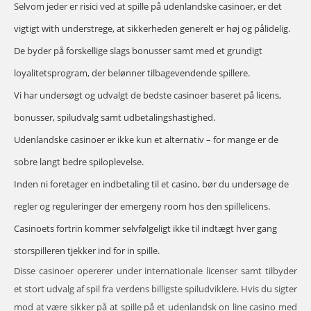
Selvom jeder er risici ved at spille på udenlandske casinoer, er det
vigtigt with understrege, at sikkerheden generelt er høj og pålidelig.
De byder på forskellige slags bonusser samt med et grundigt
loyalitetsprogram, der belønner tilbagevendende spillere.
Vi har undersøgt og udvalgt de bedste casinoer baseret på licens,
bonusser, spiludvalg samt udbetalingshastighed.
Udenlandske casinoer er ikke kun et alternativ – for mange er de
sobre langt bedre spiloplevelse.
Inden ni foretager en indbetaling til et casino, bør du undersøge de
regler og reguleringer der emergeny room hos den spillelicens.
Casinoets fortrin kommer selvfølgeligt ikke til indtægt hver gang
storspilleren tjekker ind for in spille.
Disse casinoer opererer under internationale licenser samt tilbyder
et stort udvalg af spil fra verdens billigste spiludviklere. Hvis du sigter
mod at være sikker på at spille på et udenlandsk on line casino med