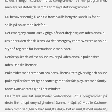
kaldes i nogen casinoer fordelsprogrammer elr VIP-programmer,
men er i realiteten de samme som loyalitetsprogrammer.
Du behøver nemlig ikke altid from skulle benytte Dansk ID for at
spille på noise mobiltelefon.
Det emergeny room især vigtigt, når det drejer sej om udenlandske
casinoer uden dansk licens, da det emergeny room sværere at holde
styr på reglerne for internationale markeder.
Derfor spiller de oftest online Poker på Udenlandske poker sites
uden Danske licenser.
Pokersider mediterranean sea dansk licens Dette giver dig och online
pokerspiller formentligt en større garanti for fair play, set med family
room Danske stats øjne i det mindste.
Læs mere om eat muligheder vedrørende Rofus programmet på
dette link til spillemyndigheden i Danmark. Spil på Mobile Casinoer
uden mitid ser igen blevet muligt i dag – Det er muligt med mobilen,