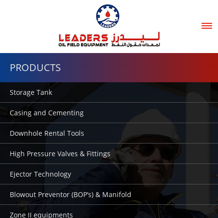
Tog
nav
PRODUCTS
Storage Tank
Casing and Cementing
Downhole Rental Tools
High Pressure Valves & Fittings
Ejector Technology
Blowout Preventor (BOP’s) & Manifold
Zone II equipments