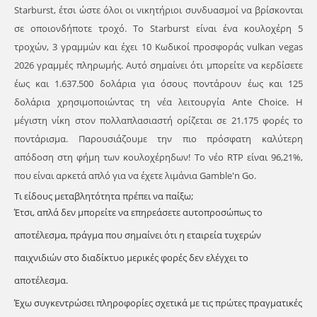
Starburst, έτσι ώστε όλοι οι νικητήριοι συνδυασμοί να βρίσκονται
σε οποιονδήποτε τροχό. Το Starburst είναι ένα κουλοχέρη 5
τροχών, 3 γραμμών και έχει 10
Κωδικοί προσφοράς vulkan vegas
2026
γραμμές πληρωμής. Αυτό σημαίνει ότι μπορείτε να κερδίσετε
έως και 1.637.500 δολάρια για όσους ποντάρουν έως και 125
δολάρια χρησιμοποιώντας τη νέα λειτουργία Ante Choice. Η
μέγιστη νίκη στον πολλαπλασιαστή ορίζεται σε 21.175 φορές το
ποντάρισμα. Παρουσιάζουμε την πιο πρόσφατη καλύτερη
απόδοση στη φήμη των κουλοχέρηδων! Το νέο RTP είναι 96,21%,
που είναι αρκετά απλό για να έχετε λιμάνια Gamble'n Go.
Τι είδους μεταβλητότητα πρέπει να παίξω;
Έτσι, απλά δεν μπορείτε να επηρεάσετε αυτοπροσώπως το
αποτέλεσμα, πράγμα που σημαίνει ότι η εταιρεία τυχερών
παιχνιδιών στο διαδίκτυο μερικές φορές δεν ελέγχει το
αποτέλεσμα.
Έχω συγκεντρώσει πληροφορίες σχετικά με τις πρώτες πραγματικές