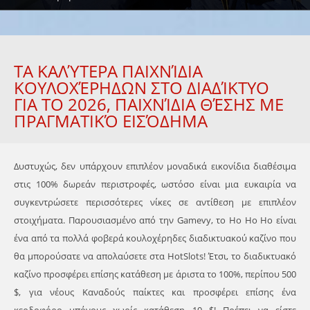
ΤΑ ΚΑΛΎΤΕΡΑ ΠΑΙΧΝΊΔΙΑ
ΚΟΥΛΟΧΈΡΗΔΩΝ ΣΤΟ ΔΙΑΔΊΚΤΥΟ
ΓΙΑ ΤΟ 2026, ΠΑΙΧΝΊΔΙΑ ΘΈΣΗΣ ΜΕ
ΠΡΑΓΜΑΤΙΚΌ ΕΙΣΌΔΗΜΑ
Δυστυχώς, δεν υπάρχουν επιπλέον μοναδικά εικονίδια διαθέσιμα
στις 100% δωρεάν περιστροφές, ωστόσο είναι μια ευκαιρία να
συγκεντρώσετε περισσότερες νίκες σε αντίθεση με επιπλέον
στοιχήματα. Παρουσιασμένο από την Gamevy, το Ho Ho Ho είναι
ένα από τα πολλά φοβερά κουλοχέρηδες διαδικτυακού καζίνο που
θα μπορούσατε να απολαύσετε στα HotSlots!
Έτσι, το διαδικτυακό
καζίνο προσφέρει επίσης κατάθεση με άριστα το 100%, περίπου 500
$, για νέους Καναδούς παίκτες και προσφέρει επίσης ένα