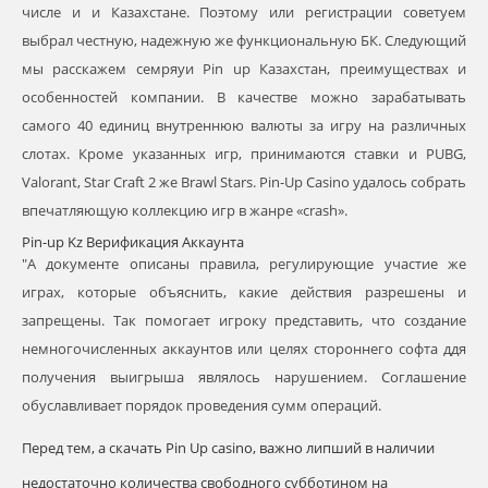
числе и и Казахстане. Поэтому или регистрации советуем
выбрал честную, надежную же функциональную БК. Следующий
мы расскажем семряуи Pin up Казахстан, преимуществах и
особенностей компании. В качестве можно зарабатывать
самого 40 единиц внутреннюю валюты за игру на различных
слотах. Кроме указанных игр, принимаются ставки и PUBG,
Valorant, Star Craft 2 же Brawl Stars. Pin-Up Casino удалось собрать
впечатляющую коллекцию игр в жанре «crash».
Pin-up Kz Верификация Аккаунта
"А документе описаны правила, регулирующие участие же
играх, которые объяснить, какие действия разрешены и
запрещены. Так помогает игроку представить, что создание
немногочисленных аккаунтов или целях стороннего софта ддя
получения выигрыша являлось нарушением. Соглашение
обуславливает порядок проведения сумм операций.
Перед тем, а скачать Pin Up casino, важно липший в наличии
недостаточно количества свободного субботином на