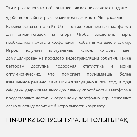
Эти игры становятся всё понятнее, так как них сочетают в даже
удобство онлайн-игры с реализмом наземного Pin up казино.
Букмекерская контора Pin-Up — только комплексная платформа
для онлайн-ставок на спорт. Чтобы заключить пари,
необходимо нажать а коэффициент события же ввести сумму.
Игрок получает виртуальный купон, который дает
домицилирован на просмотр видеотрансляции события. Также
бетторам доступна подробная статистика и архив
оптимистических, что помогает принимаешь более
взвешенное решено. Сайт Пин Ап запущено в 2016 году и судя
сей день удерживает высокую планку способности. Платформа
предоставляет доступ к огромному портфолио игр, позволяет
легко внести депозит же быстро вывести кварплату.
PIN-UP KZ БОНУСЫ ТУРАЛЫ ТОЛЫҒЫРАҚ