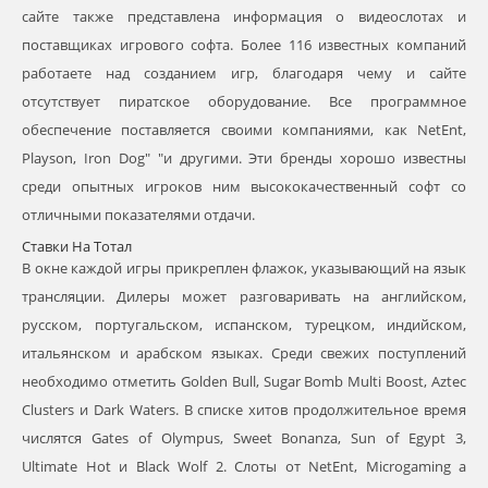
сайте также представлена информация о видеослотах и
поставщиках игрового софта. Более 116 известных компаний
работаете над созданием игр, благодаря чему и сайте
отсутствует пиратское оборудование. Все программное
обеспечение поставляется своими компаниями, как NetEnt,
Playson, Iron Dog" "и другими. Эти бренды хорошо известны
среди опытных игроков ним высококачественный софт со
отличными показателями отдачи.
Ставки На Тотал
В окне каждой игры прикреплен флажок, указывающий на язык
трансляции. Дилеры может разговаривать на английском,
русском, португальском, испанском, турецком, индийском,
итальянском и арабском языках. Среди свежих поступлений
необходимо отметить Golden Bull, Sugar Bomb Multi Boost, Aztec
Clusters и Dark Waters. В списке хитов продолжительное время
числятся Gates of Olympus, Sweet Bonanza, Sun of Egypt 3,
Ultimate Hot и Black Wolf 2. Слоты от NetEnt, Microgaming а