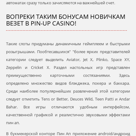
автоматах сразу только зачисляются на важнейшей счет.
ВОПРЕКИ ТАКИМ БОНУСАМ НОВИЧКАМ
ВЕЗЕТ В PIN-UP CASINO!
Такие слоты придуманы динамичным геймплеем и быстрыми
розыгрышами. Пообтесавшихся" "более ярких представителей
категории следует выделить Aviator, Jet X, Plinko, Space XY,
Zeppelin и Cricket X. Раздел настольных игр представлен
преимущественно карточными состязаниями. Здесь
определено множество видов блэкджека, покера и баккара.
Среди наиболее популярнейших развлечений этой категории
следует отметить Tens or Better, Deuces Wild, Teen Patti и Andar
Bahar. Все игры отличаются удобным интерфейсом,
качественной графикой и реалистично звуковыми эффектами
пин ап
.
В букмекерской конторе Пин Ап приложение android/андроид