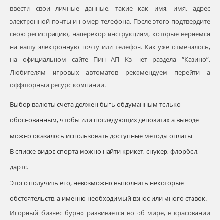
ввести свои личные данные, такие как имя, имя, адрес
электронной почты и номер телефона. После этого подтвердите
свою регистрацию, наперекор инструкциям, которые вернемся
на вашу электронную почту или телефон. Как уже отмечалось,
на официальном сайте Пин АП Кз нет раздела “Казино”.
Любителям игровых автоматов рекомендуем перейти а
оффшорный ресурс компании.
Выбор валюты счета должен быть обдуманным только
обоснованным, чтобы или последующих депозитах а выводе
можно оказалось использовать доступные методы оплаты.
В списке видов спорта можно найти крикет, снукер, флорбол,
дартс.
Этого получить его, невозможно выполнить некоторые
обстоятельств, а именно необходимый взнос или много ставок.
Игорный бизнес бурно развивается во об мире, в красовании