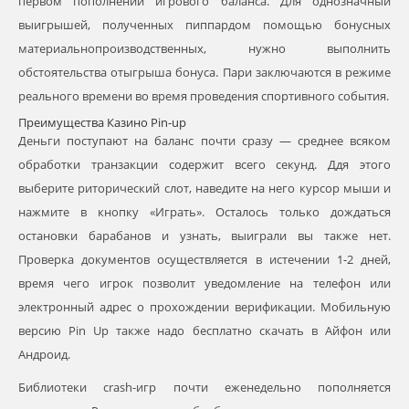
первом пополнении игрового баланса. Для однозначный
выигрышей, полученных пиппардом помощью бонусных
материальнопроизводственных, нужно выполнить
обстоятельства отыгрыша бонуса. Пари заключаются в режиме
реального времени во время проведения спортивного события.
Преимущества Казино Pin-up
Деньги поступают на баланс почти сразу — среднее всяком
обработки транзакции содержит всего секунд. Ддя этого
выберите риторический слот, наведите на него курсор мыши и
нажмите в кнопку «Играть». Осталось только дождаться
остановки барабанов и узнать, выиграли вы также нет.
Проверка документов осуществляется в истечении 1-2 дней,
время чего игрок позволит уведомление на телефон или
электронный адрес о прохождении верификации. Мобильную
версию Pin Up также надо бесплатно скачать в Айфон или
Андроид.
Библиотеки crash-игр почти еженедельно пополняется