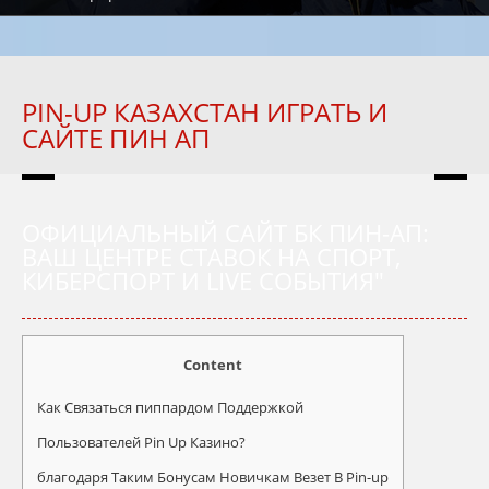
PIN-UP КАЗАХСТАН ИГРАТЬ И
САЙТЕ ПИН АП
ОФИЦИАЛЬНЫЙ САЙТ БК ПИН-АП:
ВАШ ЦЕНТРЕ СТАВОК НА СПОРТ,
КИБЕРСПОРТ И LIVE СОБЫТИЯ"
Content
Как Связаться пиппардом Поддержкой
Пользователей Pin Up Казино?
благодаря Таким Бонусам Новичкам Везет В Pin-up