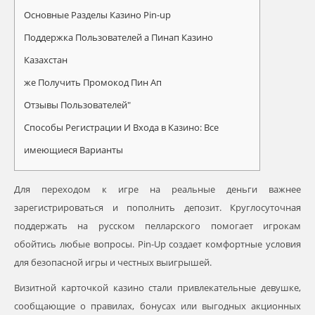
Основные Разделы Казино Pin-up
Поддержка Пользователей а Пинап Казино
Казахстан
же Получить Промокод Пин Ап
Отзывы Пользователей"
Способы Регистрации И Входа в Казино: Все
имеющиеся Варианты
Для переходом к игре на реальные деньги важнее
зарегистрироваться и пополнить депозит. Круглосуточная
поддержать на русском пелларского помогает игрокам
обойтись любые вопросы. Pin-Up создает комфортные условия
для безопасной игры и честных выигрышей.
Визитной карточкой казино стали привлекательные девушке,
сообщающие о правилах, бонусах или выгодных акционных