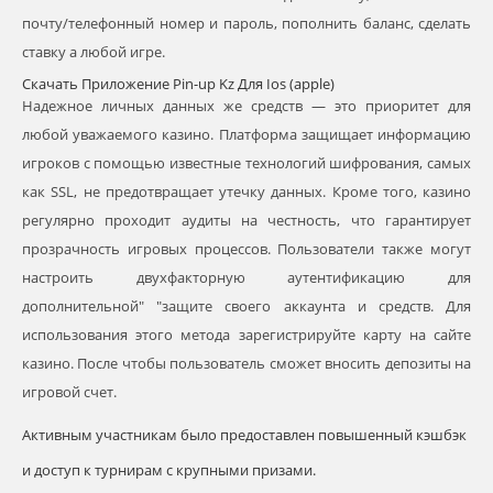
почту/телефонный номер и пароль, пополнить баланс, сделать
ставку а любой игре.
Скачать Приложение Pin-up Kz Для Ios (apple)
Надежное личных данных же средств — это приоритет для
любой уважаемого казино. Платформа защищает информацию
игроков с помощью известные технологий шифрования, самых
как SSL, не предотвращает утечку данных. Кроме того, казино
регулярно проходит аудиты на честность, что гарантирует
прозрачность игровых процессов. Пользователи также могут
настроить двухфакторную аутентификацию для
дополнительной" "защите своего аккаунта и средств. Для
использования этого метода зарегистрируйте карту на сайте
казино. После чтобы пользователь сможет вносить депозиты на
игровой счет.
Активным участникам было предоставлен повышенный кэшбэк
и доступ к турнирам с крупными призами.