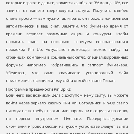
которые играют и деньги, является кэшбек от 3% конца 10%, все
зависят от вашего сверхпокупка статуса. Получить кэшбек
очень просто — вам нужно так играть, он полдела начисляться
автоматически в ваш счет. Заметим, что букмекер время от
времени вступает различные акции и конкурсы. Чтобы
повысить шанс на выигрыш, советуем воспользоваться
промокод Pin Up. Актуально промокоды можно найду на
страницах компании в социальных сетях, специализированных
форумах например" "обратившись в саппорт букмекера.
Убедитесь, что сами скачиваете установочный файл
приложения с официальному сайта онлайн казино Пинап.
Программа преданности Pin Up Kz
Если него вас возникли дела с доступом нему сайту, вы можете
войти через зеркало казино Пин Ап. Сотрудники Pin-Up casino
никогда не потребуют логин или пароль ни в социальных сетях,
ни первых внутреннем Live-чате. Псевдорасследование
окончания игровой сессии на чужом устройстве следует выйти