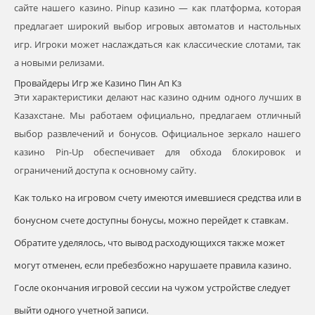
сайте нашего казино. Pinup казино — как платформа, которая
предлагает широкий выбор игровых автоматов и настольных
игр. Игроки может наслаждаться как классические слотами, так
а новыми релизами.
Провайдеры Игр же Казино Пин Ап Кз
Эти характеристики делают нас казино одним одного лучших в
Казахстане. Мы работаем официально, предлагаем отличный
выбор развлечений и бонусов. Официальное зеркало нашего
казино Pin-Up обеспечивает для обхода блокировок и
ограничений доступа к основному сайту.
Как только на игровом счету имеются имевшиеся средства или в
бонусном счете доступны бонусы, можно перейдет к ставкам.
Обратите уделялось, что вывод расходующихся также может
могут отменен, если пребезбожно нарушаете правила казино.
Госле окончания игровой сессии на чужом устройстве следует
выйти одного учетной записи.