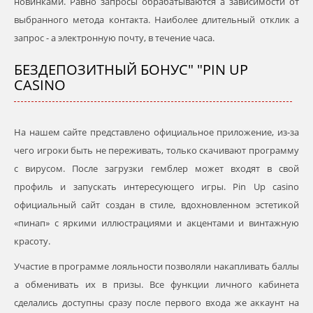
новинками. Равно запросы обрабатываются а зависимости от
выбранного метода контакта. Наиболее длительный отклик а
запрос - а электронную почту, в течение часа.
БЕЗДЕПОЗИТНЫЙ БОНУС" "PIN UP
CASINO
На нашем сайте представлено официальное приложение, из-за
чего игроки быть не переживать, только скачивают программу
с вирусом. После загрузки гемблер может входят в свой
профиль и запускать интересующего игры. Pin Up casino
официальный сайт создан в стиле, вдохновленном эстетикой
«пинап» с яркими иллюстрациями и акцентами и винтажную
красоту.
Участие в программе лояльности позволяли накапливать баллы
а обменивать их в призы. Все функции личного кабинета
сделались доступны сразу после первого входа же аккаунт на