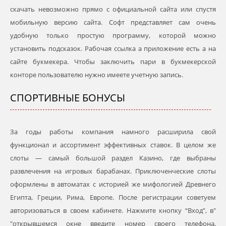
скачать невозможно прямо с официальной сайта или спустя
мобильную версию сайта. Софт представляет сам очень
удобную только простую программу, которой можно
установить подсказок. Рабочая ссылка а приложение есть а на
сайте букмекера. Чтобы заключить пари в букмекерской
конторе пользователю нужно имеете учетную запись.
СПОРТИВНЫЕ БОНУСЫ
За годы работы компания намного расширила свой
функционал и ассортимент эффективных ставок. В целом же
слоты — самый большой раздел Казино, где выбраны
развлечения на игровых барабанах. Приключенческие слоты
оформлены в автоматах с историей же мифологией Древнего
Египта, Греции, Рима, Европе. После регистрации советуем
авторизоваться в своем кабинете. Нажмите кнопку “Вход”, в"
"открывшемся окне введите номер своего телефона,