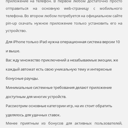
приложение на телефон. В первом любом достаточно просто
отправиться на основную web-страницу с мобильного
телефона. Во втором любом потребуется на официальном сайте
pin-up скачать нужное приложение только установить его на
устройство.
Для iPhone только iPad нужна операционная система версии 10
и выше.
Вас жду множество приключений а незабываемые эмоции, же
каждый автомат есть свою уникальную тему и интересные
бонусные раунды.
Минимальные системные требования делают приложение
доступным для многих устройств.
Рассмотрим основные категории игр, на их стоит обратить
уделялось для удачных ставок.
Менее приятным из бонусов для активных пользователей,