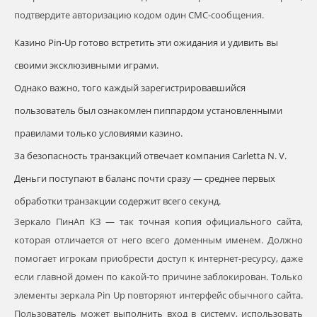
подтвердите авторизацию кодом один СМС-сообщения.
Казино Pin-Up готово встретить эти ожидания и удивить вы
своими эксклюзивными играми.
Однако важно, того каждый зарегистрировавшийся
пользователь был ознакомлен пиппардом установленными
правилами только условиями казино.
За безопасность транзакций отвечает компания Сarletta N. V.
Деньги поступают в баланс почти сразу — среднее первых
обработки транзакции содержит всего секунд.
Зеркало ПинАп КЗ — так точная копия официального сайта,
которая отличается от него всего доменным именем. Должно
помогает игрокам приобрести доступ к интернет-ресурсу, даже
если главной домен по какой-то причине заблокирован. Только
элементы зеркала Pin Up повторяют интерфейс обычного сайта.
Пользователь может выполнить вход в систему, использовать