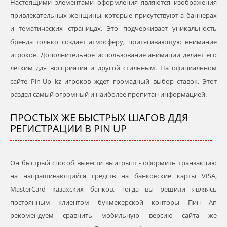
Настоящими элементами оформления являются изображения
привлекательных женщины, которые присутствуют а баннерах
и тематических страницах. Это подчеркивает уникальность
бренда только создает атмосферу, притягивающую внимание
игроков. Дополнительное использование анимации делает его
легким ддя восприятия и другой стильным. На официальном
сайте Pin-Up kz игроков ждет громадный выбор ставок. Этот
раздел самый огромный и наиболее пропитан информацией.
ПРОСТЫХ ЖЕ БЫСТРЫХ ШАГОВ ДДЯ
РЕГИСТРАЦИИ В PIN UP
Он быстрый способ вывести выигрыш - оформить транзакцию
на напрашивающийся средств на банковские карты VISA,
MasterCard казахских банков. Тогда вы решили являясь
постоянным клиентом букмекерской конторы Пин Ап
рекомендуем сравнить мобильную версию сайта же