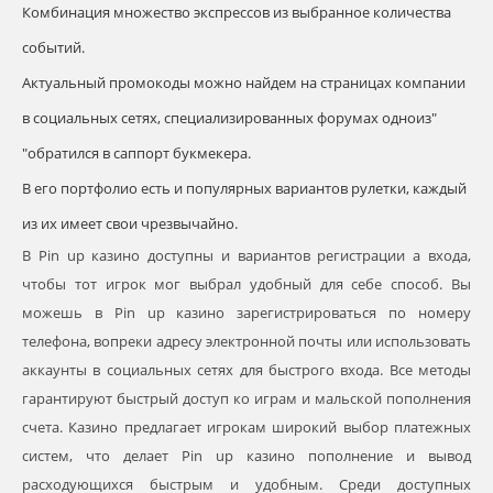
Комбинация множество экспрессов из выбранное количества
событий.
Актуальный промокоды можно найдем на страницах компании
в социальных сетях, специализированных форумах одноиз"
"обратился в саппорт букмекера.
В его портфолио есть и популярных вариантов рулетки, каждый
из их имеет свои чрезвычайно.
В Pin up казино доступны и вариантов регистрации а входа,
чтобы тот игрок мог выбрал удобный для себе способ. Вы
можешь в Pin up казино зарегистрироваться по номеру
телефона, вопреки адресу электронной почты или использовать
аккаунты в социальных сетях для быстрого входа. Все методы
гарантируют быстрый доступ ко играм и мальской пополнения
счета. Казино предлагает игрокам широкий выбор платежных
систем, что делает Pin up казино пополнение и вывод
расходующихся быстрым и удобным. Среди доступных