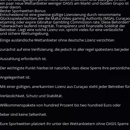
ein paar neue Wettanbieter weniger OASIS am Markt und Golden Grupo ist
einer davon.
Bester Sportwetten Bonus
Entscheidend ist eine gewisse gültige Lizenzierung durch renommierte
Glücksspielaufsichten wie die Malta Video gaming Authority (MGA), Curaçao
eGaming oder expire Gibraltar Gambling Commission rate. Diese Behörden”
“überwachen laufend Integrität, Transparenz und finanzielle Solidität der
Betreiber. Liegt eine solche Lizenz vor, spricht vieles für eine verlässliche
und sichere Wettumgebung.
Einige ausländische Wettanbieter ohne deutsche Lizenz verzichten
zunächst auf eine Verifizierung, die jedoch in aller regel spätestens bei jeder
Auszahlung erforderlich ist.
Der wichtigste Punkt hierbei ist natürlich, dass diese Sperre ihre persönliche
Angelegenheit ist.
Mit einer gültigen, anerkannten Lizenz aus Curaçao steht jeder Betreiber für
Verlässlichkeit, Schutz und Stabilität.
Willkommenspakete von hundred Prozent bis two hundred Euro oder
lieber sind keine Seltenheit.
Eure Sportwetten platziert ihr unter den Wettanbietern ohne OASIS Sperre