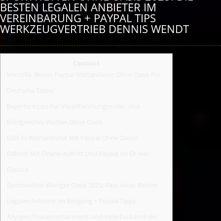
BESTEN LEGALEN ANBIETER IM
VEREINBARUNG + PAYPAL TIPS
WERKZEUGVERTRIEB DENNIS WENDT
Content
Winrolla: Bester Paypal Wettanbieter Ohne Oasis Für
Deutsche Tipper
Expertentipps Für Verantwortungsvolles Und
Erfolgreiches Wetten Ohne Oasis
Gibt Es Wettanbieter Mit Paypal Ohne Oasis?
Oddset Mit Online-auftritt Und Paypal Im Or Her
Gepäck
Sportwetten Weniger Oasis 2025: Pass Away Besten
Legalen Anbieter Im Einigung + Paypal Tipps
Allyspin: Top-entertainment Und Viele Excédent Bei