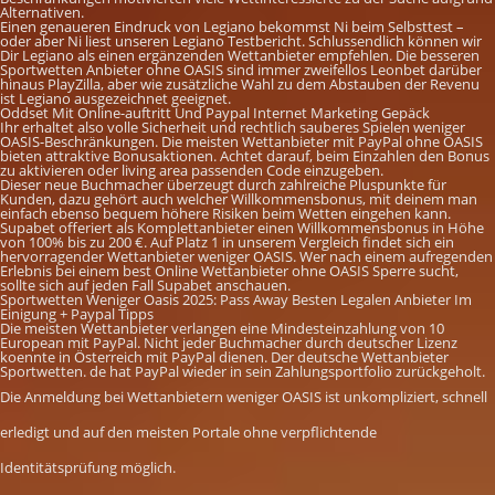
Alternativen.
Einen genaueren Eindruck von Legiano bekommst Ni beim Selbsttest –
oder aber Ni liest unseren Legiano Testbericht. Schlussendlich können wir
Dir Legiano als einen ergänzenden Wettanbieter empfehlen. Die besseren
Sportwetten Anbieter ohne OASIS sind immer zweifellos Leonbet darüber
hinaus PlayZilla, aber wie zusätzliche Wahl zu dem Abstauben der Revenu
ist Legiano ausgezeichnet geeignet.
Oddset Mit Online-auftritt Und Paypal Internet Marketing Gepäck
Ihr erhaltet also volle Sicherheit und rechtlich sauberes Spielen weniger
OASIS-Beschränkungen. Die meisten Wettanbieter mit PayPal ohne OASIS
bieten attraktive Bonusaktionen. Achtet darauf, beim Einzahlen den Bonus
zu aktivieren oder living area passenden Code einzugeben.
Dieser neue Buchmacher überzeugt durch zahlreiche Pluspunkte für
Kunden, dazu gehört auch welcher Willkommensbonus, mit deinem man
einfach ebenso bequem höhere Risiken beim Wetten eingehen kann.
Supabet offeriert als Komplettanbieter einen Willkommensbonus in Höhe
von 100% bis zu 200 €. Auf Platz 1 in unserem Vergleich findet sich ein
hervorragender Wettanbieter weniger OASIS. Wer nach einem aufregenden
Erlebnis bei einem best Online Wettanbieter ohne OASIS Sperre sucht,
sollte sich auf jeden Fall Supabet anschauen.
Sportwetten Weniger Oasis 2025: Pass Away Besten Legalen Anbieter Im
Einigung + Paypal Tipps
Die meisten Wettanbieter verlangen eine Mindesteinzahlung von 10
European mit PayPal. Nicht jeder Buchmacher durch deutscher Lizenz
koennte in Österreich mit PayPal dienen. Der deutsche Wettanbieter
Sportwetten. de hat PayPal wieder in sein Zahlungsportfolio zurückgeholt.
Die Anmeldung bei Wettanbietern weniger OASIS ist unkompliziert, schnell
erledigt und auf den meisten Portale ohne verpflichtende
Identitätsprüfung möglich.