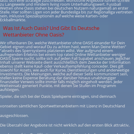
lässt sich eine Strategie zuschneiden. Monotone Angebote führen schnell
zu Langeweile und mindern living room Unterhaltungswert. Fussball
Wetten ohne Oasis stehen bei deutschen Nutzern naturgemäß an erster
Stelle. Hier sollten Ligen von jeder Bundesliga bis zur Regionalliga vertreten
sein, inklusive Spezialoptionen auf welche weise Karten- oder
Eckballmärkte.
Was Ist Auch Oasis? Und Gibt Es Deutsche
Wettanbieter Ohne Oasis?
Wir offenbaren Dir, welche Wettanbieter ohne OASIS einander für Dein
Gebiet eignen und worauf Du zu achten hast, wenn Man Deine Wetten”
“abseits des Sperrsystems platzieren willst. Wer aufgrund einem
aufregenden Erlebnis bei einem top rated Online Wettanbieter weniger
OASIS Sperre sucht, sollte sich auf jeden Fall Supabet anschauen. Jeglicher
Inhalt unserer Webseite dient ausschließlich dem Zwecke der Information
ebenso stellt keine Kauf- oder Verkaufsempfehlung conceder. Dies gilt
sowohl für Assets, wie auch für Kurse, Dienstleistungen und anderweitige
Investments. Die Meinungen, welche auf dieser Seite kommuniziert sein,
stellen keine Expense Beratung dar darüber hinaus unabhängiger
finanzieller Verweis sollte immer falls möglich eingeholt werden. Jeder
Wetteinsatz generiert Punkte, mit denen Sie Stufen im Programm
aufsteigen.
Spieler, die sich bei der Oasis Spielsperre eintragen, sind demnach
vonseiten sämtlichen Sportwettenanbietern mit Lizenz in Deutschland
ausgeschlossen.
Die Überzahl der Angebote ist nicht wirklich auf den ersten Blick attraktiv,