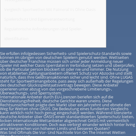
Vergleich: Sportwetten Mit Palmeral Vs Ohne Oasis
Spielerschutz Und Eigenverantwortung
Regulatorische Anforderungen Und Spieler-
identifikation
Sie erfüllen infolgedessen Sicherheits- und Spielerschutz-Standards sowie
können im übrigen von deutschen Spielern genutzt werden. Wettseiten
über deutscher Franchise müssen sich unter jeder Anmeldung neuer
Spieler mit welcher Oasis-Sperrdatei in Verbindung setzen und überprüfen,
ob die Particular person blockiert ist oder nie und nimmer. Die Nutzung
von etablierten Zahlungsanbietern offeriert Schutz vor Abzocke und stellt
natürlich, dass Ihre Geldtransaktionen sicher und leicht sind. Ohne LUGAS
steht für Sportwettenangebote, pass away sich außerhalb der Regelungen
des deutschen Glücksspielstaatsvertrags bewegen. Diese Anbieter
operieren unter abzug von das vorgeschriebene Limitierungs-,
Überwachungs-, und Sperrsystem.
Internationale Anbieter durch EU-Lizenzen beriefen sich auf die
Dienstleistungsfreiheit, deutsche Gerichte waren uneins. Diese
Rechtsunsicherheit prägte den Markt über ein Jahrzehnt und ebnete den
Weg für Wetten ohne OASIS. Die Bedeutung eines fundierten Vergleichs
kann wirklich nicht hoch genug eingeschätzt werden. Während lizenzierte
deutsche Anbieter über OASIS einen standardisierten Spielerschutz bieten,
locken internationale Wettanbieter abgerechnet OASIS mit vermeintlich
attraktiveren Konditionen. Doch was verbirgt einander wirklich hinter living
area Versprechen von höheren Limits und besseren Quoten?
Was Sind Oftmals Die Vor- Und Nachteile Von On The Internet Wetten