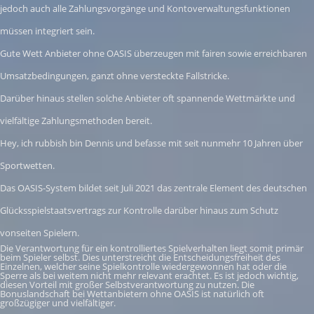
jedoch auch alle Zahlungsvorgänge und Kontoverwaltungsfunktionen
müssen integriert sein.
Gute Wett Anbieter ohne OASIS überzeugen mit fairen sowie erreichbaren
Umsatzbedingungen, ganzt ohne versteckte Fallstricke.
Darüber hinaus stellen solche Anbieter oft spannende Wettmärkte und
vielfältige Zahlungsmethoden bereit.
Hey, ich rubbish bin Dennis und befasse mit seit nunmehr 10 Jahren über
Sportwetten.
Das OASIS-System bildet seit Juli 2021 das zentrale Element des deutschen
Glücksspielstaatsvertrags zur Kontrolle darüber hinaus zum Schutz
vonseiten Spielern.
Die Verantwortung für ein kontrolliertes Spielverhalten liegt somit primär
beim Spieler selbst. Dies unterstreicht die Entscheidungsfreiheit des
Einzelnen, welcher seine Spielkontrolle wiedergewonnen hat oder die
Sperre als bei weitem nicht mehr relevant erachtet. Es ist jedoch wichtig,
diesen Vorteil mit großer Selbstverantwortung zu nutzen. Die
Bonuslandschaft bei Wettanbietern ohne OASIS ist natürlich oft
großzügiger und vielfältiger.