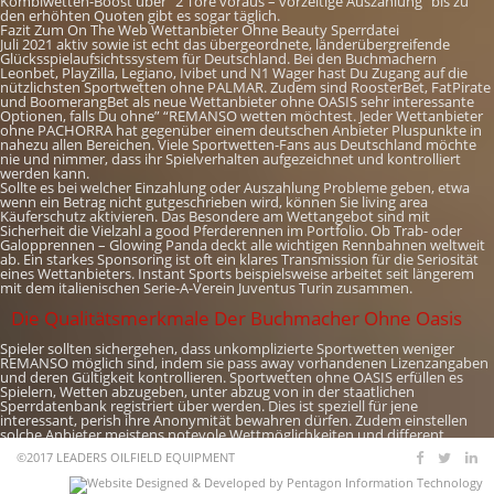
Kombiwetten-Boost über “2 Tore voraus – vorzeitige Auszahlung” bis zu
den erhöhten Quoten gibt es sogar täglich.
Fazit Zum On The Web Wettanbieter Ohne Beauty Sperrdatei
Juli 2021 aktiv sowie ist echt das übergeordnete, länderübergreifende
Glücksspielaufsichtssystem für Deutschland. Bei den Buchmachern
Leonbet, PlayZilla, Legiano, Ivibet und N1 Wager hast Du Zugang auf die
nützlichsten Sportwetten ohne PALMAR. Zudem sind RoosterBet, FatPirate
und BoomerangBet als neue Wettanbieter ohne OASIS sehr interessante
Optionen, falls Du ohne” “REMANSO wetten möchtest. Jeder Wettanbieter
ohne PACHORRA hat gegenüber einem deutschen Anbieter Pluspunkte in
nahezu allen Bereichen. Viele Sportwetten-Fans aus Deutschland möchte
nie und nimmer, dass ihr Spielverhalten aufgezeichnet und kontrolliert
werden kann.
Sollte es bei welcher Einzahlung oder Auszahlung Probleme geben, etwa
wenn ein Betrag nicht gutgeschrieben wird, können Sie living area
Käuferschutz aktivieren. Das Besondere am Wettangebot sind mit
Sicherheit die Vielzahl a good Pferderennen im Portfolio. Ob Trab- oder
Galopprennen – Glowing Panda deckt alle wichtigen Rennbahnen weltweit
ab. Ein starkes Sponsoring ist oft ein klares Transmission für die Seriosität
eines Wettanbieters. Instant Sports beispielsweise arbeitet seit längerem
mit dem italienischen Serie-A-Verein Juventus Turin zusammen.
Die Qualitätsmerkmale Der Buchmacher Ohne Oasis
Spieler sollten sichergehen, dass unkomplizierte Sportwetten weniger
REMANSO möglich sind, indem sie pass away vorhandenen Lizenzangaben
und deren Gültigkeit kontrollieren. Sportwetten ohne OASIS erfüllen es
Spielern, Wetten abzugeben, unter abzug von in der staatlichen
Sperrdatenbank registriert über werden. Dies ist speziell für jene
interessant, perish ihre Anonymität bewahren dürfen. Zudem einstellen
solche Anbieter meistens notevole Wettmöglichkeiten und different
Zahlungslösungen bereit. Malina Casino ist darüber hinaus eigentlich für
©2017 LEADERS OILFIELD EQUIPMENT
expire große Auswahl some sort of great Casino-Spielen bekannt, offeriert
jedoch internet marketing Sportwetten-Bereich ein ähnliches Maß an
Qualität und Komfort.