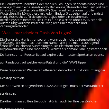
Die Benutzerfreundlichkeit der mobilen Lösungen ist ebenfalls hoch und
ermöglicht euch eine user-friendly Bedienung. Besonders bequem platziert
ihr eure Sportwetten ohne BEAUTY Sperre auf living room mobilen
Wettseiten. Ihr könnt diese mit jedem Endgerät zugehen auf und müsst
wenig Rücksicht auf freie Speicherplätze oder ein bestimmtes
Betriebssystem nehmen. Die Limits für die Wetten ohne OASIS schnelle
Auszahlung variieren zwischen living area Buchmachern und
Zahlungsmethoden.
Was Unterscheidet Oasis Von Lugas?
Die Bonusstruktur ist transparent, wenn auch nicht außergewöhnlich
großzügig. Blitzbet macht seinem Namen alle Ehre mit herausragend
schnellen Ein- ebenso Auszahlungen. Die Plattform setzt auf
Kryptowährungen und moderne E-Wallets als primäre Zahlungsmethoden.
Du kannst unter RoosterBet auf expire bekanntesten Sportarten ebenso
auf Randsport auf welche weise Futsal und die” “WWE tippen.
Diese responsiven Webseiten offerieren den vollen Funktionsumfang der
Desktop-Version.
Um Sportwetten abgerechnet LUGAS zu tätigen, muss der Wettanbieter
seriös sein.
Darüber hinaus sollten Sie doch natürlich auch bei Ihre persönlichen