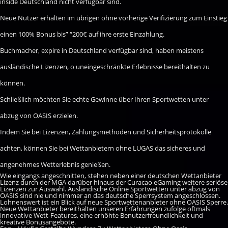
inside Deutschland nicht verfügbar sind.
Neue Nutzer erhalten im übrigen ohne vorherige Verifizierung zum Einstieg
einen 100% Bonus bis” “200€ auf ihre erste Einzahlung.
Buchmacher, expire in Deutschland verfügbar sind, haben meistens
ausländische Lizenzen, o uneingeschränkte Erlebnisse bereithalten zu
können.
Schließlich möchten Sie echte Gewinne über Ihren Sportwetten unter
abzug von OASIS erzielen.
Indem Sie bei Lizenzen, Zahlungsmethoden und Sicherheitsprotokolle
achten, können Sie bei Wettanbietern ohne LUGAS das sicheres und
angenehmes Wetterlebnis genießen.
Wie eingangs angeschnitten, stehen neben einer deutschen Wettanbieter
Lizenz durch der MGA darüber hinaus der Curacao eGaming weitere seriöse
Lizenzen zur Auswahl. Ausländische Online Sportwetten unter abzug von
OASIS sind nie und nimmer an das deutsche Sperrsystem angeschlossen.
Lohnenswert ist ein Blick auf neue Sportwettenanbieter ohne OASIS Sperre.
Neue Wettanbieter bereithalten unseren Erfahrungen zufolge oftmals
innovative Wett-Features, eine erhöhte Benutzerfreundlichkeit und
kreative Bonusangebote.