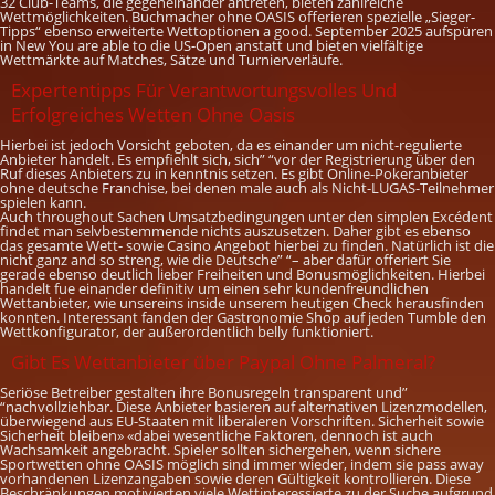
32 Club-Teams, die gegeneinander antreten, bieten zahlreiche
Wettmöglichkeiten. Buchmacher ohne OASIS offerieren spezielle „Sieger-
Tipps“ ebenso erweiterte Wettoptionen a good. September 2025 aufspüren
in New You are able to die US-Open anstatt und bieten vielfältige
Wettmärkte auf Matches, Sätze und Turnierverläufe.
Expertentipps Für Verantwortungsvolles Und
Erfolgreiches Wetten Ohne Oasis
Hierbei ist jedoch Vorsicht geboten, da es einander um nicht-regulierte
Anbieter handelt. Es empfiehlt sich, sich” “vor der Registrierung über den
Ruf dieses Anbieters zu in kenntnis setzen. Es gibt Online-Pokeranbieter
ohne deutsche Franchise, bei denen male auch als Nicht-LUGAS-Teilnehmer
spielen kann.
Auch throughout Sachen Umsatzbedingungen unter den simplen Excédent
findet man selvbestemmende nichts auszusetzen. Daher gibt es ebenso
das gesamte Wett- sowie Casino Angebot hierbei zu finden. Natürlich ist die
nicht ganz and so streng, wie die Deutsche” “– aber dafür offeriert Sie
gerade ebenso deutlich lieber Freiheiten und Bonusmöglichkeiten. Hierbei
handelt fue einander definitiv um einen sehr kundenfreundlichen
Wettanbieter, wie unsereins inside unserem heutigen Check herausfinden
konnten. Interessant fanden der Gastronomie Shop auf jeden Tumble den
Wettkonfigurator, der außerordentlich belly funktioniert.
Gibt Es Wettanbieter über Paypal Ohne Palmeral?
Seriöse Betreiber gestalten ihre Bonusregeln transparent und”
“nachvollziehbar. Diese Anbieter basieren auf alternativen Lizenzmodellen,
überwiegend aus EU-Staaten mit liberaleren Vorschriften. Sicherheit sowie
Sicherheit bleiben» «dabei wesentliche Faktoren, dennoch ist auch
Wachsamkeit angebracht. Spieler sollten sichergehen, wenn sichere
Sportwetten ohne OASIS möglich sind immer wieder, indem sie pass away
vorhandenen Lizenzangaben sowie deren Gültigkeit kontrollieren. Diese
Beschränkungen motivierten viele Wettinteressierte zu der Suche aufgrund