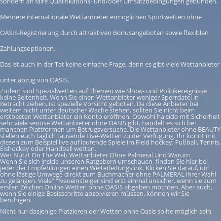
sondern an faire Qualifikations- und/oder Umsatzbedingungen gebunden.
Mehrere internationale Wettanbieter ermöglichen Sportwetten ohne
OASIS-Registrierung durch attraktiven Bonusangeboten sowie flexiblen
Zahlungsoptionen.
Das ist auch in der Tat keine einfache Frage, denn es gibt viele Wettanbieter
unter abzug von OASIS.
Zudem sind Spezialwetten auf Themen wie Show- und Politikereignisse
keine Seltenheit. Wenn Sie einen Wettanbieter weniger Sperrdatei in
Betracht ziehen, ist spezielle Vorsicht geboten. Da diese Anbieter bei
weitem nicht unter deutscher Wache stehen, sollten Sie nicht beim
erstbesten Wettanbieter ein Konto eröffnen. Obwohl ha sido mit Sicherheit
sehr viele seriöse Wettanbieter ohne OASIS gibt, handelt es sich bei
manchen Plattformen um Betrugsversuche. Die Wettanbieter ohne BEAUTY
stellen euch täglich tausende Live-Wetten zu der Verfügung. Ihr könnt mit
diesen zum Beispiel live auf laufende Spiele im Field hockey, Fußball, Tennis,
Eishockey oder Handball wetten.
Wer Nutzt On The Web Wettanbieter Ohne Palmeral Und Warum
Wenn Sie sich inside unseren Ratgebern umschauen, finden Sie hier bei
jeder der Empfehlungen einen Weiterleitungslink. Klicken Sie darauf, um
ohne lästige Umwege direkt zum Buchmacher ohne PALMERAL ihrer Wahl
zu gelangen. Viele” “Neueinsteiger sind erst einmal unsicher, wenn sie zum
ersten Zeichen Online Wetten ohne OASIS abgeben möchten. Aber auch,
wenn Sie einige Basisschritte absolvieren müssen, können wir Sie
beruhigen.
Nicht nur dasjenige Platzieren der Wetten ohne Oasis sollte möglich sein,