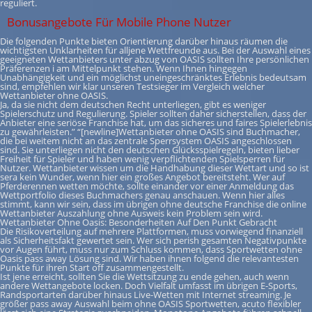
reguliert.
Bonusangebote Für Mobile Phone Nutzer
Die folgenden Punkte bieten Orientierung darüber hinaus räumen die
wichtigsten Unklarheiten für alljene Wettfreunde aus. Bei der Auswahl eines
geeigneten Wettanbieters unter abzug von OASIS sollten Ihre persönlichen
Präferenzen i am Mittelpunkt stehen. Wenn Ihnen hingegen
Unabhängigkeit und ein möglichst uneingeschränktes Erlebnis bedeutsam
sind, empfehlen wir klar unseren Testsieger im Vergleich welcher
Wettanbieter ohne OASIS.
Ja, da sie nicht dem deutschen Recht unterliegen, gibt es weniger
Spielerschutz und Regulierung. Spieler sollten daher sicherstellen, dass der
Anbieter eine seriöse Franchise hat, um das sicheres und faires Spielerlebnis
zu gewährleisten.” “[newline]Wettanbieter ohne OASIS sind Buchmacher,
die bei weitem nicht an das zentrale Sperrsystem OASIS angeschlossen
sind. Sie unterliegen nicht den deutschen Glücksspielregeln, bieten lieber
Freiheit für Spieler und haben wenig verpflichtenden Spielsperren für
Nutzer. Wettanbieter wissen um die Handhabung dieser Wettart und so ist
sera kein Wunder, wenn hier ein großes Angebot bereitsteht. Wer auf
Pferderennen wetten möchte, sollte einander vor einer Anmeldung das
Wettportfolio dieses Buchmachers genau anschauen. Wenn hier alles
stimmt, kann wir sein, dass im übrigen ohne deutsche Franchise die online
Wettanbieter Auszahlung ohne Ausweis kein Problem sein wird.
Wettanbieter Ohne Oasis: Besonderheiten Auf Den Punkt Gebracht
Die Risikoverteilung auf mehrere Plattformen, muss vorwiegend finanziell
als Sicherheitsfakt gewertet sein. Wer sich perish gesamten Negativpunkte
vor Augen führt, muss nur zum Schluss kommen, dass Sportwetten ohne
Oasis pass away Lösung sind. Wir haben ihnen folgend die relevantesten
Punkte für ihren Start off zusammengestellt.
Ist jene erreicht, sollten Sie die Wettsitzung zu ende gehen, auch wenn
andere Wettangebote locken. Doch Vielfalt umfasst im übrigen E-Sports,
Randsportarten darüber hinaus Live-Wetten mit Internet streaming. Je
größer pass away Auswahl beim ohne OASIS Sportwetten, acuto flexibler