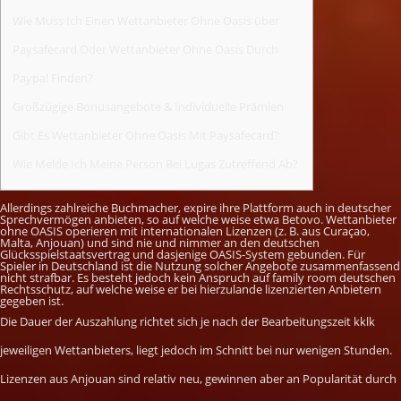
Wie Muss Ich Einen Wettanbieter Ohne Oasis über
Paysafecard Oder Wettanbieter Ohne Oasis Durch
Paypal Finden?
Großzügige Bonusangebote & Individuelle Prämien
Gibt Es Wettanbieter Ohne Oasis Mit Paysafecard?
Wie Melde Ich Meine Person Bei Lugas Zutreffend Ab?
Allerdings zahlreiche Buchmacher, expire ihre Plattform auch in deutscher
Sprechvermögen anbieten, so auf welche weise etwa Betovo. Wettanbieter
ohne OASIS operieren mit internationalen Lizenzen (z. B. aus Curaçao,
Malta, Anjouan) und sind nie und nimmer an den deutschen
Glücksspielstaatsvertrag und dasjenige OASIS-System gebunden. Für
Spieler in Deutschland ist die Nutzung solcher Angebote zusammenfassend
nicht strafbar. Es besteht jedoch kein Anspruch auf family room deutschen
Rechtsschutz, auf welche weise er bei hierzulande lizenzierten Anbietern
gegeben ist.
Die Dauer der Auszahlung richtet sich je nach der Bearbeitungszeit kklk
jeweiligen Wettanbieters, liegt jedoch im Schnitt bei nur wenigen Stunden.
Lizenzen aus Anjouan sind relativ neu, gewinnen aber an Popularität durch