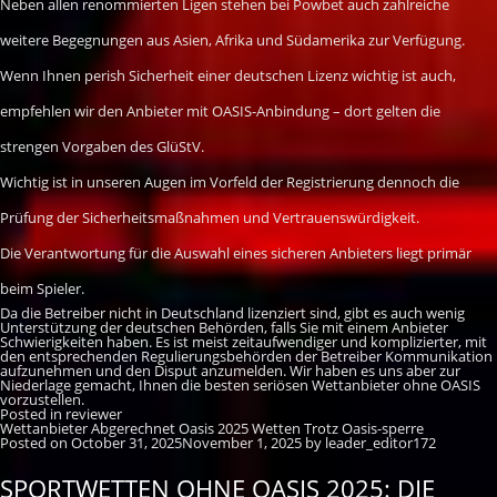
Neben allen renommierten Ligen stehen bei Powbet auch zahlreiche
weitere Begegnungen aus Asien, Afrika und Südamerika zur Verfügung.
Wenn Ihnen perish Sicherheit einer deutschen Lizenz wichtig ist auch,
empfehlen wir den Anbieter mit OASIS-Anbindung – dort gelten die
strengen Vorgaben des GlüStV.
Wichtig ist in unseren Augen im Vorfeld der Registrierung dennoch die
Prüfung der Sicherheitsmaßnahmen und Vertrauenswürdigkeit.
Die Verantwortung für die Auswahl eines sicheren Anbieters liegt primär
beim Spieler.
Da die Betreiber nicht in Deutschland lizenziert sind, gibt es auch wenig
Unterstützung der deutschen Behörden, falls Sie mit einem Anbieter
Schwierigkeiten haben. Es ist meist zeitaufwendiger und komplizierter, mit
den entsprechenden Regulierungsbehörden der Betreiber Kommunikation
aufzunehmen und den Disput anzumelden. Wir haben es uns aber zur
Niederlage gemacht, Ihnen die besten seriösen Wettanbieter ohne OASIS
vorzustellen.
Posted in
reviewer
Wettanbieter Abgerechnet Oasis 2025 Wetten Trotz Oasis-sperre
Posted on
October 31, 2025
November 1, 2025
by
leader_editor172
SPORTWETTEN OHNE OASIS 2025: DIE