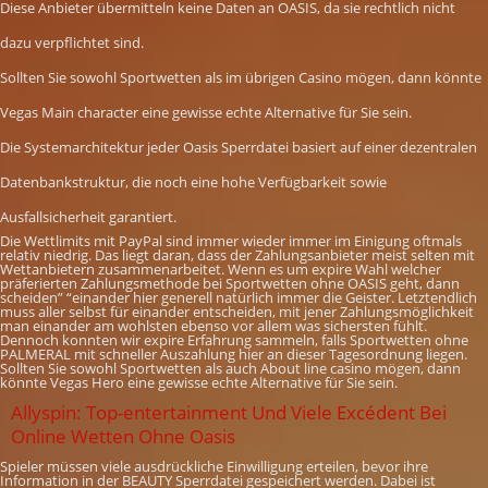
Diese Anbieter übermitteln keine Daten an OASIS, da sie rechtlich nicht
dazu verpflichtet sind.
Sollten Sie sowohl Sportwetten als im übrigen Casino mögen, dann könnte
Vegas Main character eine gewisse echte Alternative für Sie sein.
Die Systemarchitektur jeder Oasis Sperrdatei basiert auf einer dezentralen
Datenbankstruktur, die noch eine hohe Verfügbarkeit sowie
Ausfallsicherheit garantiert.
Die Wettlimits mit PayPal sind immer wieder immer im Einigung oftmals
relativ niedrig. Das liegt daran, dass der Zahlungsanbieter meist selten mit
Wettanbietern zusammenarbeitet. Wenn es um expire Wahl welcher
präferierten Zahlungsmethode bei Sportwetten ohne OASIS geht, dann
scheiden” “einander hier generell natürlich immer die Geister. Letztendlich
muss aller selbst für einander entscheiden, mit jener Zahlungsmöglichkeit
man einander am wohlsten ebenso vor allem was sichersten fühlt.
Dennoch konnten wir expire Erfahrung sammeln, falls Sportwetten ohne
PALMERAL mit schneller Auszahlung hier an dieser Tagesordnung liegen.
Sollten Sie sowohl Sportwetten als auch About line casino mögen, dann
könnte Vegas Hero eine gewisse echte Alternative für Sie sein.
Allyspin: Top-entertainment Und Viele Excédent Bei
Online Wetten Ohne Oasis
Spieler müssen viele ausdrückliche Einwilligung erteilen, bevor ihre
Information in der BEAUTY Sperrdatei gespeichert werden. Dabei ist