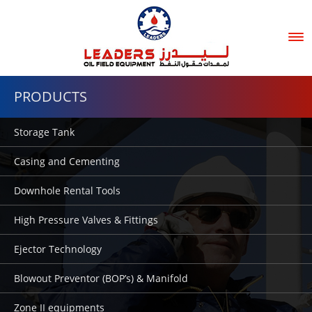
Tog
nav
PRODUCTS
Storage Tank
Casing and Cementing
Downhole Rental Tools
High Pressure Valves & Fittings
Ejector Technology
Blowout Preventor (BOP’s) & Manifold
Zone II equipments