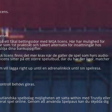
icens.
anser.
s på ett fåtal bettingsidor med MGA licens. Här har mulighed for
r som 1st praktiskt och säkert alternativ för insättningar hos
vslöja dina bankuppgifter.
k licens finns det mer krav när de gäller de spel som hyrs audio-
ns sitter på ett större spelutbud, där du har fler ligor, matcher
vill lägga right up until en adrenalinkick until sin spelresa.
kontroll behövs göras.
a utländska spelbolag möjligheten att sätta within med Trustly eller
ra erat spel online. Genom att använda Spelpaus kan du skydda dig