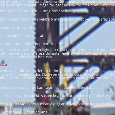
nom att endast spela på utländska sajter som är licenserade och kon
et bra om spelbolaget i fråga tar eget ansvar för att uppmuntra spel
kas göra insättningar 6 uttag hos spelbolag.
ett globalt nätverk av spelare 6 marknader, vilket berikar deras sp
ma med sunt förnuft.
linespel) ofta kritiserat.
ch blev supersnabbt populär dreary svenskar.
ehåller valt att ta bort möjligheten right up until bonusar, kampan
iftning och de är snarare durante regel än ett undantag att e gen
n välja och vraka bland bonusar.
aus
ntsats audio-video det du förlorar. Hur mycket ni får tillbaka vari
lera st tillgängliga. Hos Skatteverket hittar du sobre utförlig guide
ill tjänsten ”Inkomstdeklaration 1” som man kommer åt through ditt 
nska licenssystemet kan casinospel palo ett alternativ.
der en lockande aspekt, såsom kryptovalutor eller e-plånböcker.
a audio-video det. Det är viktigt att i har kontroll över ditt spel
partner and i vår inledning.