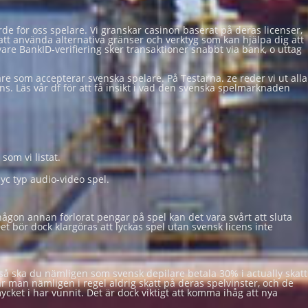
e för oss spelare. Vi granskar casinon baserat på deras licenser,
 att använda alternativa gränser och verktyg som kan hjälpa dig att
are BankID-verifiering sker transaktioner snabbt via bank, o uttag
 som accepterar svenska spelare. På Testarna. ze reder vi ut alla
ens. Läs vår df för att få insikt i vad den svenska spelmarknaden
om vi listat.
yc typ audio-video spel.
någon annan förlorat pengar på spel kan det vara svårt att sluta
t bör dock klargöras att lyckas spel utan svensk licens inte
 så ska du nämligen som svensk depilare betala 30% i actually skatt
ar man nämligen i regel aldrig skatt på deras spelvinster, och de
ycket i har vunnit. Det är dock viktigt att komma ihåg att nya